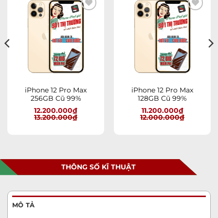
Add to
Add to
wishlist
wishlist
iPhone 12 Pro Max
iPhone 12 Pro Max
256GB Cũ 99%
128GB Cũ 99%
12.200.000
₫
11.200.000
₫
13.200.000
₫
12.000.000
₫
THÔNG SỐ KĨ THUẬT
MÔ TẢ