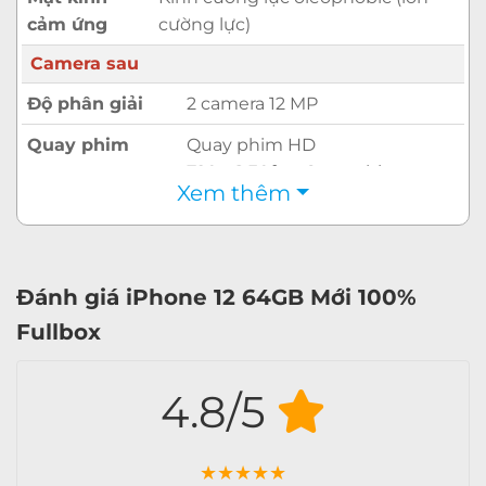
cảm ứng
cường lực)
Camera sau
Độ phân giải
2 camera 12 MP
Quay phim
Quay phim HD
720p@30fps, Quay phim
Xem thêm
FullHD 1080p@30fps, Quay
phim FullHD
1080p@60fps, Quay phim
FullHD 1080p@120fps, Quay
Đánh giá iPhone 12 64GB Mới 100%
phim FullHD
Fullbox
1080p@240fps, Quay phim 4K
2160p@24fps, Quay phim 4K
2160p@30fps, Quay phim 4K
4.8/5
2160p@60fps
Đèn Flash
4 đèn LED (2 tông màu)
★
★
★
★
★