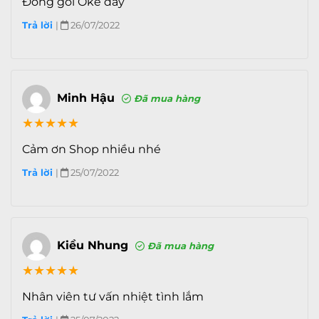
Đóng gói Oke đấy
Bộ nhớ trong
64 GB
Trả lời
|
26/07/2022
Bộ nhớ còn lại
Khoảng 59 GB
(khả dụng)
Thẻ nhớ ngoài
Không
Minh Hậu
Đã mua hàng
Kết nối
★
★
★
★
★
Mạng di động
Hỗ trợ 5G
Cảm ơn Shop nhiều nhé
SIM
1 eSIM & 1 Nano SIM
Trả lời
|
25/07/2022
Wifi
Dual-band, Wi-Fi 802.11
a/b/g/n/ac/ax, Wi-Fi hotspot
GPS
BDS, A-GPS, GLONASS
Kiều Nhung
Đã mua hàng
Bluetooth
LE, A2DP, v5.0
★
★
★
★
★
Cổng kết
Lightning
Nhân viên tư vấn nhiệt tình lắm
nối/sạc