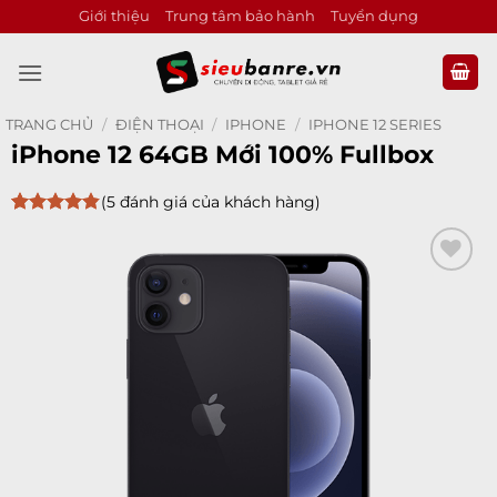
Bỏ
Giới thiệu
Trung tâm bảo hành
Tuyển dụng
qua
nội
dung
TRANG CHỦ
/
ĐIỆN THOẠI
/
IPHONE
/
IPHONE 12 SERIES
iPhone 12 64GB Mới 100% Fullbox
(
5
đánh giá của khách hàng)
4.8
5
trên 5
dựa trên
đánh giá
Add to
wishlist