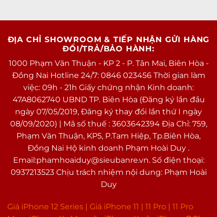
Nghe nhạc
Lossless, MP3, AAC, FLAC
Thông tin khác
ĐỊA CHỈ SHOWROOM & TIẾP NHẬN GỬI HÀNG
ĐỔI/TRẢ/BẢO HÀNH:
Thời điểm ra
10/2020
1000 Phạm Văn Thuận - KP 2 - P. Tân Mai, Biên Hòa -
mắt
Đồng Nai Hotline 24/7: 0846 023456 Thời gian làm
việc: 09h - 21h Giấy chứng nhận Kinh doanh:
47A8062740 UBND TP. Biên Hòa (Đăng ký lần đầu
ngày 07/05/2019, Đăng ký thay đổi lần thứ I ngày
08/09/2020) | Mã số thuế : 3603642394 Địa Chỉ: 759,
Phạm Văn Thuận, KP5, P.Tam Hiệp, Tp.Biên Hòa,
Đồng Nai Hộ kinh doanh Phạm Hoài Duy .
Email:phamhoaiduy@sieubanre.vn. Số điện thoại:
0937213523 Chịu trách nhiệm nội dung: Phạm Hoài
Duy
Giá iPhone 12 Series |
Giá iPhone 11
|
11 Pro
|
11 Pro