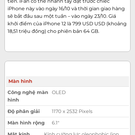
tiên. iFan có thể nhanh tay đặt trước chiếc
iPhone này vào ngày 16/10 và thời gian giao hàng
sẽ bắt đầu sau một tuần – vào ngày 23/10. Giá
khởi điểm của iPhone 12 là 799 USD USD (khoảng
18,51 triệu đồng) cho phiên bản 64 GB.
Màn hình
Công nghệ màn
OLED
hình
Độ phân giải
1170 x 2532 Pixels
Màn hình rộng
6.1″
Mặt kính
Kính cường lực oleophobic (ion