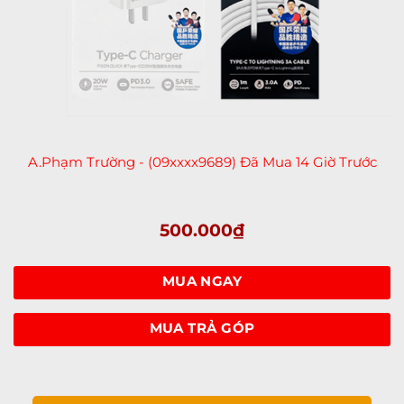
Anh. Phú Lê - (09xxxx2210) Đã Mua 6 Giờ Trước
Anh. Hoàn - (09xxxx6495) Đã Mua 4 Giờ Trước
A.Phạm Trường - (09xxxx9689) Đã Mua 14 Giờ Trước
Chị Mai Hương - (09xxxx7890) Đã Mua 3 Giờ Trước
Anh. Khoa - (08xxxx5333) Đã Mua 1 Giờ Trước
500.000
₫
Chị.Bích Vy - (09xxxx7444) Đã Mua 18 Giờ Trước
Chị. Uyên - (09xxxx6741) Đã Mua Hôm Qua
Chị. Cẩm Bào - (09xxxx0111) Đã Mua Hôm Qua
MUA NGAY
Anh. Vũ Thanh Tú - (09xxxx8891) Đã Mua 2 Giờ Trước
Anh. Le Hung - (09xxxx2323) Đã Mua 5 Ngày Trước
MUA TRẢ GÓP
Anh. Quang - (09xxxx9646) Đã Mua 6 Giờ Trước
Chị. Kim Thị Thu Hiền - (09xxxx0789) Đã Mua Sáng Nay
Anh. Duy Phương - (03xxxx0186) Đã Mua 3 Ngày Trước