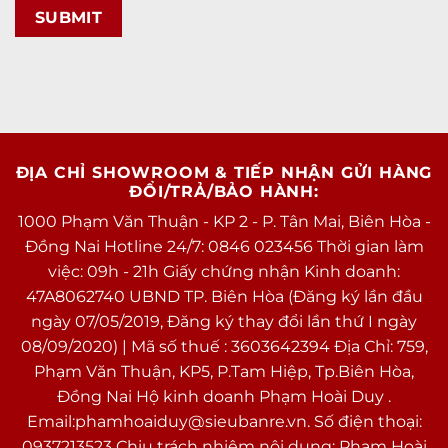
ĐỊA CHỈ SHOWROOM & TIẾP NHẬN GỬI HÀNG
ĐỔI/TRẢ/BẢO HÀNH:
1000 Phạm Văn Thuận - KP 2 - P. Tân Mai, Biên Hòa -
Đồng Nai Hotline 24/7: 0846 023456 Thời gian làm
việc: 09h - 21h Giấy chứng nhận Kinh doanh:
47A8062740 UBND TP. Biên Hòa (Đăng ký lần đầu
ngày 07/05/2019, Đăng ký thay đổi lần thứ I ngày
08/09/2020) | Mã số thuế : 3603642394 Địa Chỉ: 759,
Phạm Văn Thuận, KP5, P.Tam Hiệp, Tp.Biên Hòa,
Đồng Nai Hộ kinh doanh Phạm Hoài Duy .
Email:phamhoaiduy@sieubanre.vn. Số điện thoại:
0937213523 Chịu trách nhiệm nội dung: Phạm Hoài