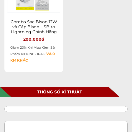
Combo Sạc Bison 12W
và Cáp Bison USB to
Lightning Chính Hãng
200.000
₫
Giảm 20% Khi Mua Kèm Sản
VÀ 0
Phẩm IPHONE - IPAD
KM KHÁC
THÔNG SỐ KĨ THUẬT