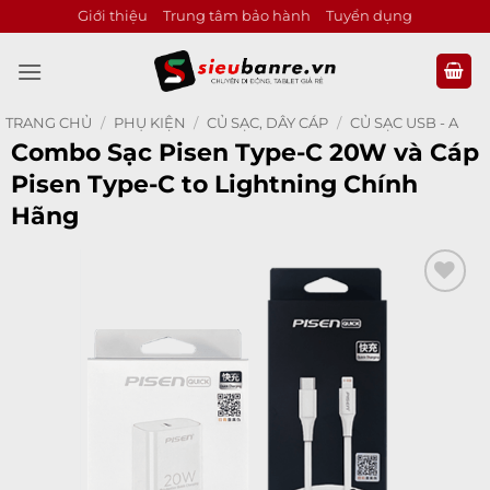
Bỏ
Giới thiệu
Trung tâm bảo hành
Tuyển dụng
qua
nội
dung
TRANG CHỦ
/
PHỤ KIỆN
/
CỦ SẠC, DÂY CÁP
/
CỦ SẠC USB - A
Combo Sạc Pisen Type-C 20W và Cáp
Pisen Type-C to Lightning Chính
Hãng
Add to
wishlist