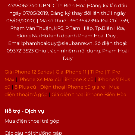
47A8062740 UBND TP. Biên Hòa (Đăng ký lần đầu
ngày 07/05/2019, Đăng ký thay đổi lần thứ I ngày
08/09/2020) | Mã số thuế : 3603642394 Địa Chỉ: 759,
Phạm Văn Thuận, KP5, P.Tam Hiệp, Tp.Biên Hòa,
Đồng Nai Hộ kinh doanh Phạm Hoài Duy .
Email:phamhoaiduy@sieubanre.vn. Số điện thoại:
0937213523 Chịu trách nhiệm nội dung: Phạm Hoài
Duy
Giá iPhone 12 Series |
Giá iPhone 11
|
11 Pro
|
11 Pro
Max
|
i
Phone Xs Max cũ
|
iPhone X cũ
|
iPhone 7 Plus
cũ
|
8 Plus cũ
|
Điện thoại iPhone cũ giá rẻ
|
Mua
điện thoại trả góp
|
Giá điện thoại iPhone Biên Hòa
Hỗ trợ - Dịch vụ
Mua điện thoại trả góp
Các câu hỏi thường gặp