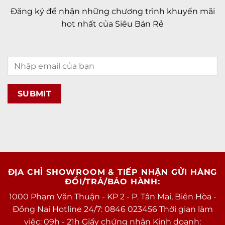
Đăng ký để nhận những chương trình khuyến mãi
hot nhất của Siêu Bán Rẻ
ĐỊA CHỈ SHOWROOM & TIẾP NHẬN GỬI HÀNG
ĐỔI/TRẢ/BẢO HÀNH:
1000 Phạm Văn Thuận - KP 2 - P. Tân Mai, Biên Hòa -
Đồng Nai Hotline 24/7: 0846 023456 Thời gian làm
việc: 09h - 21h Giấy chứng nhận Kinh doanh: