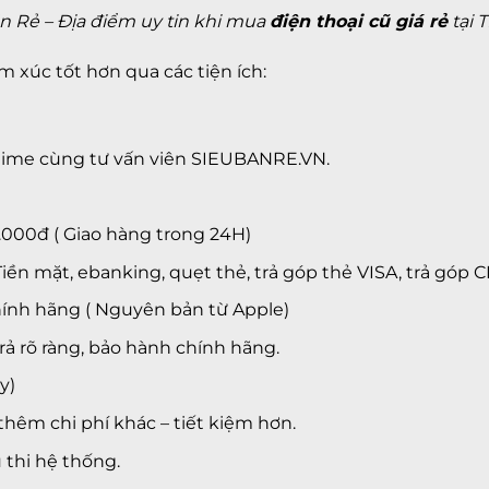
 Rẻ – Địa điểm uy tin khi mua
điện thoại cũ giá rẻ
tại 
xúc tốt hơn qua các tiện ích:
acetime cùng tư vấn viên SIEUBANRE.VN.
)
.000đ ( Giao hàng trong 24H)
Tiền mặt, ebanking, quẹt thẻ, trả góp thẻ VISA, trả góp
Chính hãng ( Nguyên bản từ Apple)
trả rõ ràng, bảo hành chính hãng.
y)
thêm chi phí khác – tiết kiệm hơn.
 thi hệ thống.