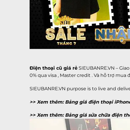
Điện thoại cũ giá rẻ
SIEUBANRE.VN – Giao h
0% qua visa , Master credit . Và hỗ trợ m
SIEUBANRE.VN purpose is to live and deli
>> Xem thêm:
Bảng giá điện thoại iPhon
>> Xem thêm:
Bảng giá sửa chữa điện th