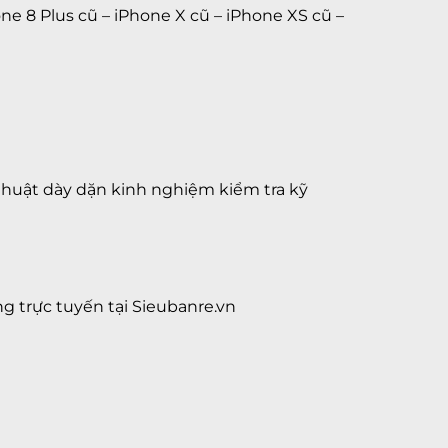
ne 8 Plus cũ
–
iPhone X cũ
–
iPhone XS cũ
–
 thuật dày dặn kinh nghiệm kiểm tra kỹ
g trực tuyến
tại
Sieubanre.vn