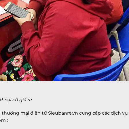
hoại cũ giá rẻ
e thương mại điện tử
Sieubanre.vn
cung cấp các dịch vụ
ồm :