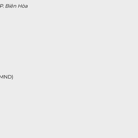
TP. Biên Hòa
 CMND)