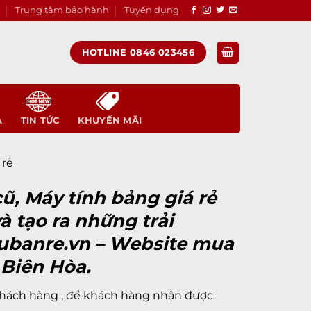
Trung tâm bảo hành
Tuyển dụng
HOTLINE 0846 023456
A
TIN TỨC
KHUYẾN MÃI
 rẻ
ũ, Máy tính bảng giá rẻ
à tạo ra những trải
ubanre.vn
– Website mua
 Biên Hòa.
 khách hàng , để khách hàng nhận được