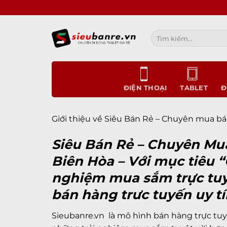
Bỏ
qua
nội
Tìm
dung
kiếm:
ĐIỆN THOẠI
TABLET
Đ
Giới thiệu về Siêu Bán Rẻ – Chuyên mua bán
Siêu Bán Rẻ – Chuyên Mua 
Biên Hòa – Với mục tiêu “
nghiệm mua sắm trực tuyế
bán hàng trưc tuyến uy tí
Sieubanre.vn
là mô hình bán hàng trực tuy