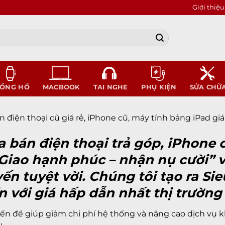
Giới thiệu
ỒNG HỒ
MACBOOK
TAI NGHE
PHỤ KIỆN
SỬA CHỮ
 điện thoại cũ giá rẻ, iPhone cũ, máy tính bảng iPad giá
bán điện thoại trả góp, iPhone c
Giao hạnh phúc – nhận nụ cười” v
n tuyệt vời. Chúng tôi tạo ra
Sie
n với giá hấp dẫn nhất thị trường
ến để giúp giảm chi phí hệ thống và nâng cao dịch vụ