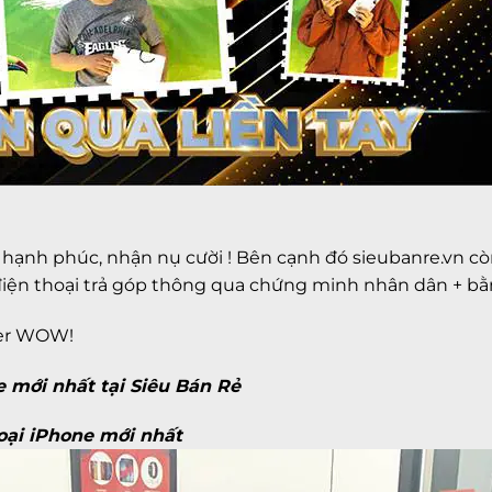
ạnh phúc, nhận nụ cười ! Bên cạnh đó sieubanre.vn còn h
ua điện thoại trả góp thông qua chứng minh nhân dân + b
ver WOW!
e mới nhất tại Siêu Bán Rẻ
oại iPhone mới nhất