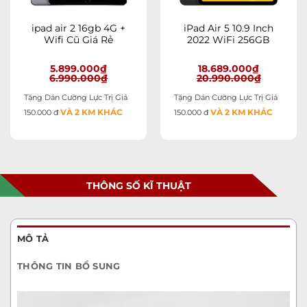
ipad air 2 16gb 4G +
iPad Air 5 10.9 Inch
Wifi Cũ Giá Rẻ
2022 WiFi 256GB
5.899.000
₫
18.689.000
₫
6.990.000
₫
20.990.000
₫
Tặng Dán Cường Lực Trị Giá
Tặng Dán Cường Lực Trị Giá
VÀ 2 KM KHÁC
VÀ 2 KM KHÁC
150.000 đ
150.000 đ
THÔNG SỐ KĨ THUẬT
MÔ TẢ
THÔNG TIN BỔ SUNG