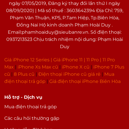
ngày 07/05/2019, Đăng ký thay đổi lần thứ I ngày
08/09/2020) | Mã số thuế : 3603642394 Địa Chỉ: 759,
Phạm Văn Thuận, KP5, P.Tam Hiệp, Tp.Biên Hòa,
Đồng Nai Hộ kinh doanh Phạm Hoài Duy .
Email:phamhoaiduy@sieubanre.vn. Số điện thoại:
0937213523 Chịu trách nhiệm nội dung: Phạm Hoài
Duy
Giá iPhone 12 Series |
Giá iPhone 11
|
11 Pro
|
11 Pro
Max
|
i
Phone Xs Max cũ
|
iPhone X cũ
|
iPhone 7 Plus
cũ
|
8 Plus cũ
|
Điện thoại iPhone cũ giá rẻ
|
Mua
điện thoại trả góp
|
Giá điện thoại iPhone Biên Hòa
Hỗ trợ - Dịch vụ
Mua điện thoại trả góp
Các câu hỏi thường gặp