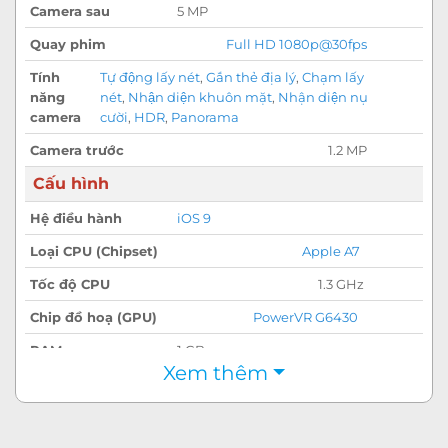
Camera sau
5 MP
Quay phim
Full HD 1080p@30fps
Tính
Tự động lấy nét
,
Gắn thẻ địa lý
,
Chạm lấy
năng
nét
,
Nhận diện khuôn mặt
,
Nhận diện nụ
camera
cười
,
HDR
,
Panorama
Camera trước
1.2 MP
Cấu hình
Hệ điều hành
iOS 9
Cấu hình mạnh mẽ trên iPad Air Wifi 16GB
Loại CPU (Chipset)
Apple A7
Màn hình Retina hiển thị đẹp mắt
Tốc độ CPU
1.3 GHz
Máy có kích thước 9.7 inch lớn, đem lại nhiều
Chip đồ hoạ (GPU)
PowerVR G6430
không gian thao tác và giải trí cho bạn, bàn phím
RAM
1 GB
ảo trong máy rộng rãi hơn.
Xem thêm
Bộ nhớ trong
16 GB
(ROM)
Bộ nhớ khả dụng
Khoảng 10 GB