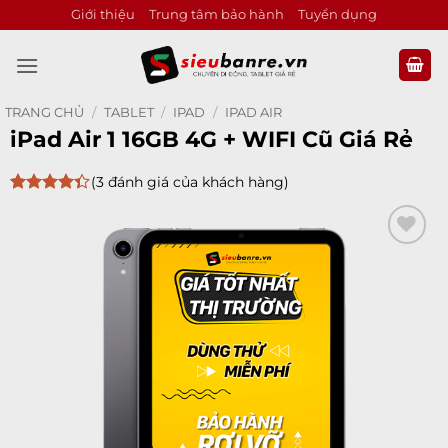
Bỏ
Giới thiệu
Trung tâm bảo hành
Tuyển dụng
qua
nội
dung
TRANG CHỦ
/
TABLET
/
IPAD
/
IPAD AIR
iPad Air 1 16GB 4G + WIFI Cũ Giá Rẻ
(
3
đánh giá của khách hàng)
4.33
3
trên
5 dựa
trên
đánh
giá
Add to
wishlist