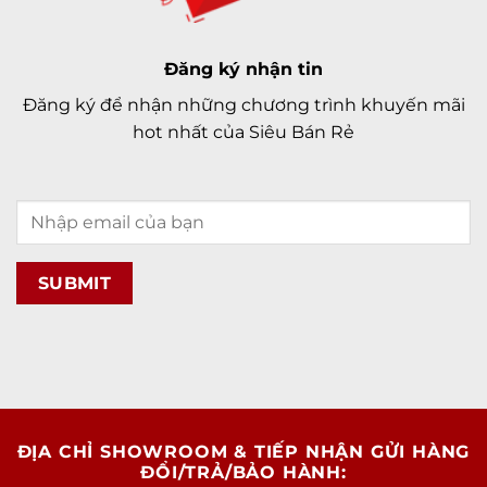
Đăng ký nhận tin
Đăng ký để nhận những chương trình khuyến mãi
hot nhất của Siêu Bán Rẻ
Công nghệ chống nước là không thể thiếu trên
các dòng điện thoại cao cấp và đặc biệt là đối với
iPhone 12 Pro Max. Chúng được trang bị công
ĐỊA CHỈ SHOWROOM & TIẾP NHẬN GỬI HÀNG
nghệ chống nước và chống bụi tốt nhất hiện nay
ĐỔI/TRẢ/BẢO HÀNH:
trên các dòng smartphone đó là tiêu chuẩn IP68.