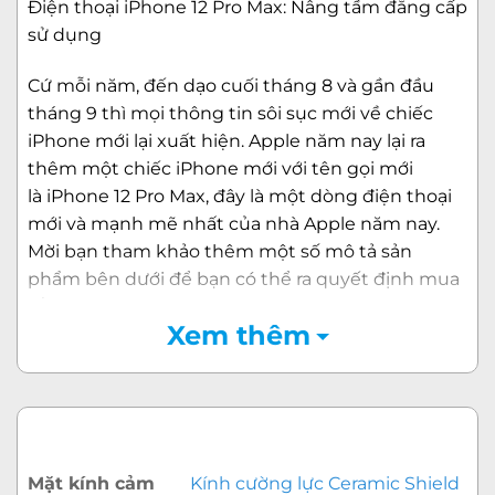
Điện thoại iPhone 12 Pro Max: Nâng tầm đẳng cấp
sử dụng
Cứ mỗi năm, đến dạo cuối tháng 8 và gần đầu
tháng 9 thì mọi thông tin sôi sục mới về chiếc
iPhone mới lại xuất hiện. Apple năm nay lại ra
thêm một chiếc iPhone mới với tên gọi mới
là iPhone 12 Pro Max, đây là một dòng điện thoại
mới và mạnh mẽ nhất của nhà Apple năm nay.
Mời bạn tham khảo thêm một số mô tả sản
phẩm bên dưới để bạn có thể ra quyết định mua
sắm.
Xem thêm
Màn hình 6.7 inches Super Retina XDR
Năm nay, công nghệ màn hình trên 12 Pro Max
cũng được đổi mới và trang bị tốt hơn cùng kích
thước lên đến 6.7 inch, lớn hơn nhiều so với điện
thoại iPhone 12 Mini. Với công nghệ màn hình
Mặt kính cảm
Kính cường lực Ceramic Shield