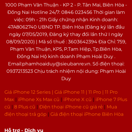
1000 Phạm Văn Thuận - KP 2 - P. Tân Mai, Biên Hòa -
Giúp bạn luôn có thể yên tâm hơn trong việc sử
Đồng Nai Hotline 24/7: 0846 023456 Thời gian làm
dụng quay phim dưới nước hay ở môi trường
việc: 09h - 21h Giấy chứng nhận Kinh doanh:
khắc nghiệt.
47A8062740 UBND TP. Biên Hòa (Đăng ký lần đầu
Viên pin liền cho thời lượng sử dụng lên đến cả
ngày 07/05/2019, Đăng ký thay đổi lần thứ I ngày
ngày cùng công nghệ sạc nhanh
08/09/2020) | Mã số thuế : 3603642394 Địa Chỉ: 759,
Phạm Văn Thuận, KP5, P.Tam Hiệp, Tp.Biên Hòa,
Một viên pin liền với dung lượng lớn trên iPhone
Đồng Nai Hộ kinh doanh Phạm Hoài Duy .
12 Pro Max giúp cho chiếc điện thoại bạn có thể
Email:phamhoaiduy@sieubanre.vn. Số điện thoại:
hoạt động được một cách ổn thoả hơn và thời
0937213523 Chịu trách nhiệm nội dung: Phạm Hoài
gian sử dụng được lâu dài hơn. Cụ thể, máy cho
Duy
thời gian nghe nhạc lên tới 80 giờ hoặc 12 giờ
xem video trực truyến.
Giá iPhone 12 Series |
Giá iPhone 11
|
11 Pro
|
11 Pro
Max
|
i
Phone Xs Max cũ
|
iPhone X cũ
|
iPhone 7 Plus
cũ
|
8 Plus cũ
|
Điện thoại iPhone cũ giá rẻ
|
Mua
điện thoại trả góp
|
Giá điện thoại iPhone Biên Hòa
Hỗ trợ - Dịch vụ