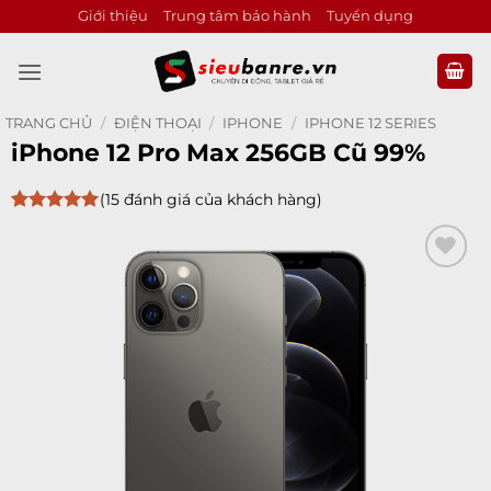
Bỏ
Giới thiệu
Trung tâm bảo hành
Tuyển dụng
qua
nội
dung
TRANG CHỦ
/
ĐIỆN THOẠI
/
IPHONE
/
IPHONE 12 SERIES
iPhone 12 Pro Max 256GB Cũ 99%
(
15
đánh giá của khách hàng)
5
15
trên 5
dựa trên
đánh giá
Add to
wishlist