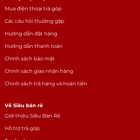
Mua điện thoại trả góp
Các câu hỏi thường gặp
Hướng dẫn đặt hàng
Hướng dẫn thanh toán
Chính sách bảo mật
Chính sách giao nhận hàng
Công nghệ sạc là trên 12 Pro Max là công nghệ
sạc nhanh không dây lên đến 15W. Điều này có
Chính sách trả hàng và hoàn tiền
thể giúp bạn hạn chế được các việc phải ngồi đợi
chiếc điện thoại của mình sạc xong khi máy có
Về Siêu bán rẻ
thể bổ sung 50% dung lượng chỉ trong vòng 30
phút.
Giới thiệu Siêu Bán Rẻ
Hỗ trợ trả góp