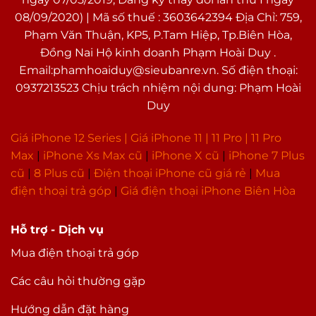
QZSS
08/09/2020) | Mã số thuế : 3603642394 Địa Chỉ: 759,
Phạm Văn Thuận, KP5, P.Tam Hiệp, Tp.Biên Hòa,
Cổng kết nối/sạc
Lightning
Đồng Nai Hộ kinh doanh Phạm Hoài Duy .
Email:phamhoaiduy@sieubanre.vn. Số điện thoại:
Jack tai nghe
Lightning
0937213523 Chịu trách nhiệm nội dung: Phạm Hoài
NFC
Kết nối khác
Duy
OTG
Giá iPhone 12 Series |
Giá iPhone 11
|
11 Pro
|
11 Pro
Tiện ích
Max
|
i
Phone Xs Max cũ
|
iPhone X cũ
|
iPhone 7 Plus
cũ
|
8 Plus cũ
|
Điện thoại iPhone cũ giá rẻ
|
Mua
Bảo mật nâng cao
Mở khoá khuôn mặt Face ID
điện thoại trả góp
|
Giá điện thoại iPhone Biên Hòa
Radio
Hỗ trợ - Dịch vụ
Ghi âm
Có, Micro chuyên dụng chống ồn
Mua điện thoại trả góp
Radio
Không
Xem phim
H.264 (MPEG4-AVC)
Các câu hỏi thường gặp
Nghe nhạc
Lossless, MP3, AAC, FLAC
Hướng dẫn đặt hàng