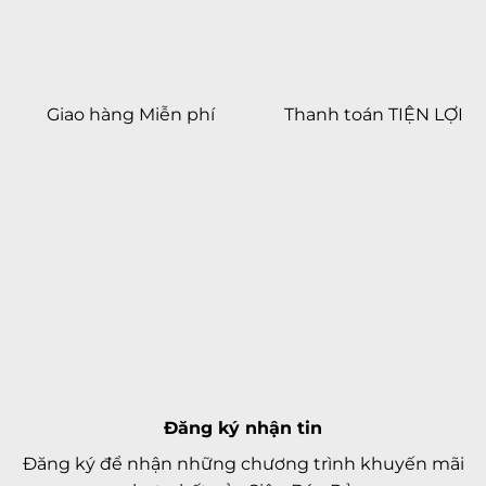
Hệ điều hành & CPU
Hệ điều hành
iOS 16
Apple A15 Bionic
Chip xử lý (CPU)
Giao hàng Miễn phí
Thanh toán TIỆN LỢI
6 Nhân (x2 3.23 GHz Avalanche +
Tốc độ CPU
x4 1.82 GHz Blizzard)
Chip đồ hoạ (GPU)
Apple GPU 5 nhân
Bộ nhớ & Lưu trữ
RAM
4 GB
Bộ nhớ trong
128 GB
Bộ nhớ còn lại (khả
Đang cập nhật
dụng)
Đăng ký nhận tin
Thẻ nhớ ngoài
Không
Đăng ký để nhận những chương trình khuyến mãi
Kết nối