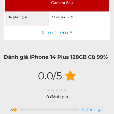
Camera Sau
Độ phân giải
2 Camera 12 MP
4K 2160p@24fps
Xem thêm
Quay phim
4K 2160p@30fps
4K 2160p@60fps
FullHD 1080p@30fps
Đánh giá iPhone 14 Plus 128GB Cũ 99%
FullHD 1080p@60fps
HD 720p@30fps
0.0/5
Đèn Flash
3 đèn LED (2 tông màu)
★
★
★
★
★
Chống rung EIS
Tính năng camera sau
0 đánh giá
Góc rộng
HDR
5
0 đánh giá
Tự động lấy nét (AF)