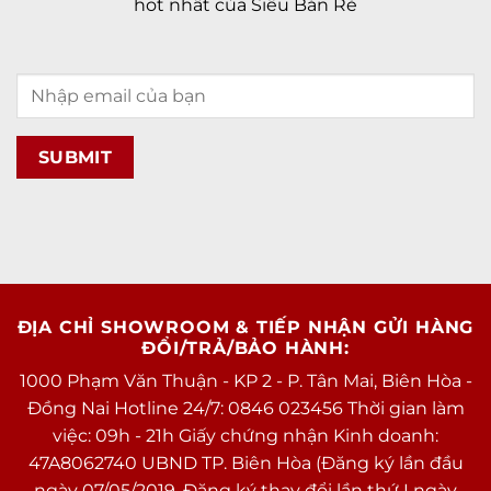
hot nhất của Siêu Bán Rẻ
5G
Mạng di động
Số khe SIM
1 eSIM & 1 Nano SIM
Thực hiện cuộc gọi
FaceTime
Dual-band
WiFi
802.11 a/b/g/n/ac/6, dual-band,
hotspot
Wi-Fi hotspot
A2DP
Bluetooth
v5.0
v5.1
ĐỊA CHỈ SHOWROOM & TIẾP NHẬN GỬI HÀNG
ĐỔI/TRẢ/BẢO HÀNH:
GPS
1000 Phạm Văn Thuận - KP 2 - P. Tân Mai, Biên Hòa -
BDS
Đồng Nai Hotline 24/7: 0846 023456 Thời gian làm
A-GPS
việc: 09h - 21h Giấy chứng nhận Kinh doanh:
GLONASS
47A8062740 UBND TP. Biên Hòa (Đăng ký lần đầu
GALILEO
ngày 07/05/2019, Đăng ký thay đổi lần thứ I ngày