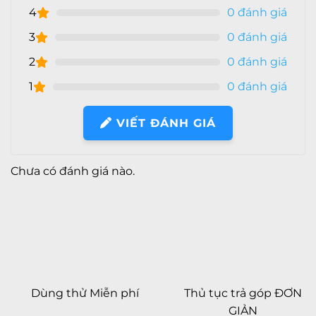
4
0 đánh giá
Camera Trước
3
0 đánh giá
2
0 đánh giá
Độ phân giải
12 MP
1
0 đánh giá
Video Call
Có
VIẾT ĐÁNH GIÁ
Xoá Phông
Tính năng
Quay phim HD
Quay phim Full HD
Chưa có đánh giá nào.
Quay phim 4K
HDR
Tự động lấy nét (AF)
Quay chậm (Slow Motion)
Nhãn dán (AR Sticker)
Retina Flash
Dùng thử Miễn phí
Thủ tục trả góp ĐƠN
Nhận diện khuôn mặt
GIẢN