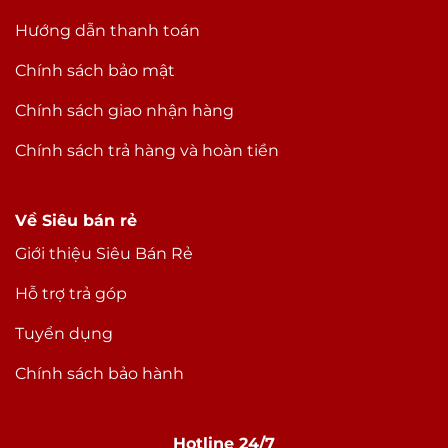
Thiết kế & Trọng lượng
Hướng dẫn thanh toán
Thiết kế
Nguyên khối
Chính sách bảo mật
Chất liệu
Khung thép không gỉ & mặt lưng kính
Chính sách giao nhận hàng
cường lực
Kích thước
Dài 146.7 mm – Ngang 71.5 mm – Dày
Chính sách trả hàng và hoàn tiền
7.8mm
Trọng lượng
172 g
Về Siêu bán rẻ
Pin & Sạc
Giới thiệu Siêu Bán Rẻ
Dung lượng pin
Đang cập nhật
Hỗ trợ trả góp
Loại Pin
Chuẩn Lion
Tuyển dụng
Sạc nhanh
Công nghệ Pin
Sạc không dây
Chính sách bảo hành
Sạc ngược không dây
Tiết kiệm pin
Hotline 24/7