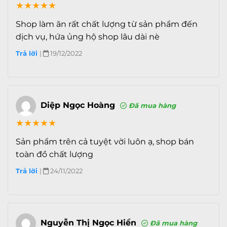
Nhận diện khuôn mặt
★
★
★
★
★
Shop làm ăn rất chất lượng từ sản phẩm đến
Hệ điều hành & CPU
dịch vụ, hứa ủng hộ shop lâu dài nè
Hệ điều hành
iOS 16
Trả lời
|
19/12/2022
Apple A15 Bionic
Chip xử lý (CPU)
6 Nhân (x2 3.23 GHz Avalanche +
Tốc độ CPU
x4 1.82 GHz Blizzard)
Diệp Ngọc Hoàng
Đã mua hàng
Chip đồ hoạ (GPU)
Apple GPU 5 nhân
★
★
★
★
★
Bộ nhớ & Lưu trữ
Sản phẩm trên cả tuyệt vời luôn ạ, shop bán
toàn đồ chất lượng
RAM
4 GB
Trả lời
|
24/11/2022
Bộ nhớ trong
128 GB
Bộ nhớ còn lại (khả
Đang cập nhật
dụng)
Thẻ nhớ ngoài
Không
Nguyễn Thị Ngọc Hiền
Đã mua hàng