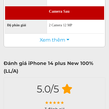
Camera Sau
Độ phân giải
2 Camera 12 MP
4K 2160p@24fps
Xem thêm
Quay phim
4K 2160p@30fps
4K 2160p@60fps
FullHD 1080p@30fps
Đánh giá iPhone 14 plus New 100%
FullHD 1080p@60fps
HD 720p@30fps
(LL/A)
Đèn Flash
3 đèn LED (2 tông màu)
5.0/5
Chống rung EIS
Tính năng camera sau
Góc rộng
★
★
★
★
★
HDR