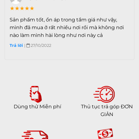
Kết nối
★
★
★
★
★
5G
Mạng di động
Sản phẩm tốt, ổn áp trong tầm giá như vậy,
mình đã mua ở rất nhiều nơi rồi mà không nơi
Số khe SIM
1 eSIM & 1 Nano SIM
nào làm mình hài lòng như nơi này cả
Thực hiện cuộc gọi
FaceTime
Trả lời
|
27/10/2022
Dual-band
WiFi
802.11 a/b/g/n/ac/6, dual-band,
hotspot
Wi-Fi hotspot
A2DP
Bluetooth
v5.0
v5.1
Dùng thử Miễn phí
Thủ tục trả góp ĐƠN
GIẢN
GPS
BDS
A-GPS
GLONASS