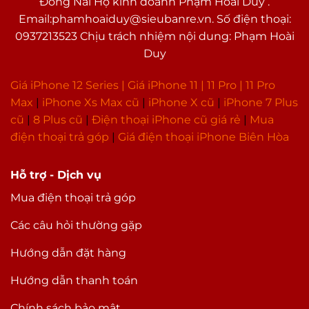
Đồng Nai Hộ kinh doanh Phạm Hoài Duy .
Tiết kiệm pin
Email:phamhoaiduy@sieubanre.vn. Số điện thoại:
0937213523 Chịu trách nhiệm nội dung: Phạm Hoài
Duy
Giá iPhone 12 Series |
Giá iPhone 11
|
11 Pro
|
11 Pro
Max
|
i
Phone Xs Max cũ
|
iPhone X cũ
|
iPhone 7 Plus
cũ
|
8 Plus cũ
|
Điện thoại iPhone cũ giá rẻ
|
Mua
điện thoại trả góp
|
Giá điện thoại iPhone Biên Hòa
Hỗ trợ - Dịch vụ
Mua điện thoại trả góp
Các câu hỏi thường gặp
Hướng dẫn đặt hàng
Hướng dẫn thanh toán
Chính sách bảo mật