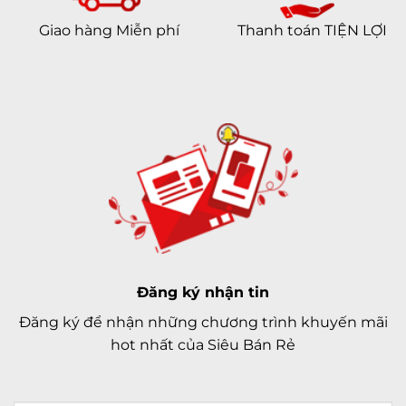
GALILEO
Giao hàng Miễn phí
Thanh toán TIỆN LỢI
QZSS
Cổng kết nối/sạc
Lightning
Jack tai nghe
Lightning
NFC
Kết nối khác
OTG
Tiện ích
Bảo mật nâng cao
Mở khoá khuôn mặt Face ID
Đăng ký nhận tin
Radio
Đăng ký để nhận những chương trình khuyến mãi
Ghi âm
Có, Micro chuyên dụng chống ồn
hot nhất của Siêu Bán Rẻ
Radio
Không
Xem phim
H.264 (MPEG4-AVC)