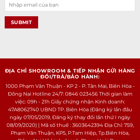
Nghe nhạc
Lossless, MP3, AAC, FLAC
Thiết kế & Trọng lượng
Thiết kế
Nguyên khối
Chất liệu
Khung thép không gỉ & mặt lưng kính
cường lực
Kích thước
Dài 146.7 mm – Ngang 71.5 mm – Dày
7.8mm
ĐỊA CHỈ SHOWROOM & TIẾP NHẬN GỬI HÀNG
Trọng lượng
172 g
ĐỔI/TRẢ/BẢO HÀNH:
Pin & Sạc
1000 Phạm Văn Thuận - KP 2 - P. Tân Mai, Biên Hòa -
Đồng Nai Hotline 24/7: 0846 023456 Thời gian làm
Dung lượng pin
Đang cập nhật
việc: 09h - 21h Giấy chứng nhận Kinh doanh:
Loại Pin
Chuẩn Lion
47A8062740 UBND TP. Biên Hòa (Đăng ký lần đầu
Sạc nhanh
ngày 07/05/2019, Đăng ký thay đổi lần thứ I ngày
Công nghệ Pin
08/09/2020) | Mã số thuế : 3603642394 Địa Chỉ: 759,
Sạc không dây
Phạm Văn Thuận, KP5, P.Tam Hiệp, Tp.Biên Hòa,
Sạc ngược không dây