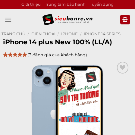
Bỏ
Giới thiệu
Trung tâm bảo hành
Tuyển dụng
qua
nội
dung
TRANG CHỦ
/
ĐIỆN THOẠI
/
IPHONE
/
IPHONE 14 SERIES
iPhone 14 plus New 100% (LL/A)
(
3
đánh giá của khách hàng)
5
3
trên 5
dựa trên
đánh giá
Add to
wishlist