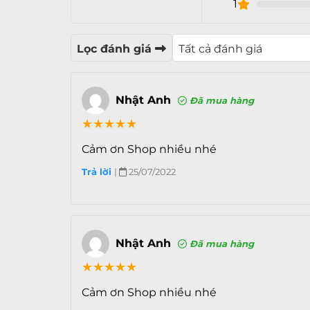
1
Các cạnh được bo tròn lạ mắt
Lọc đánh giá
Nhật Anh
Đã mua hàng
★
★
★
★
★
Cảm ơn Shop nhiều nhé
Trả lời
|
25/07/2022
Nhật Anh
Đã mua hàng
★
★
★
★
★
Cảm ơn Shop nhiều nhé