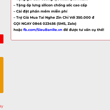
– Tặng ốp lưng silicon chống sốc cao cấp
– Cài đặt phần mềm miễn phí
– Trợ Giá Mua
Tai Nghe Zin
Chỉ Với 350.000 đ
GỌI NGAY 0846 023456 (SMS, Zalo)
hoặc
fb.com/SieuBanRe.vn
để được tư vấn cụ thể!
ớc
ày