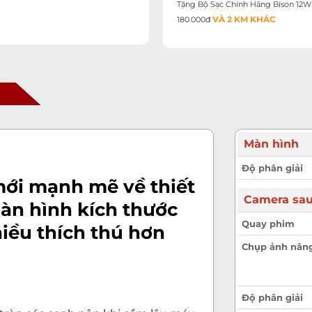
Tặng Bộ Sạc Chính Hãng Bison 12W 
ày
VÀ 2 KM KHÁC
180.000đ
ớc
a
a
Màn hình
ờ
Độ phân giải
mới mạnh mẽ về thiết
Camera sa
àn hình kích thước
ờ
Quay phim
iều thích thú hơn
c
Chụp ảnh nân
ớc
Độ phân giải
ớc