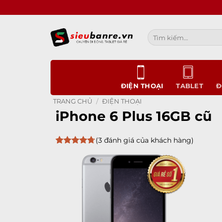
Bỏ
qua
nội
Tìm
dung
kiếm:
ĐIỆN THOẠI
TABLET
Đ
TRANG CHỦ
/
ĐIỆN THOẠI
iPhone 6 Plus 16GB cũ
(
3
đánh giá của khách hàng)
4.67
3
trên
5 dựa trên
đánh giá
Add to
wishlist