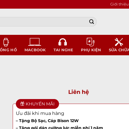
Giới thiệu
ỒNG HỒ
MACBOOK
TAI NGHE
PHỤ KIỆN
SỬA CHỮ
Liên hệ
KHUYẾN MÃI
Ưu đãi khi mua hàng
– Tặng Bộ Sạc, Cáp Bison 12W
– Tặng gói dán cường lực miễn phí 1 năm