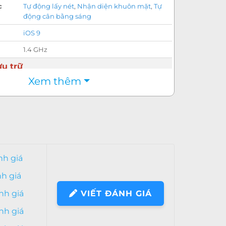
c
Tự động lấy nét
,
Nhận diện khuôn mặt
,
Tự
động cân bằng sáng
iOS 9
1.4 GHz
u trữ
Xem thêm
16 GB
Không
3G, 4G LTE Cat 4
Wi-Fi 802.11 a/b/g/n/ac
,
Dual-band
,
Wi-Fi
hotspot
nh giá
A2DP
,
V4.0
nh giá
3.5 mm
nh giá
VIẾT ĐÁNH GIÁ
Trọng lượng
nh giá
Hợp kim nhôm