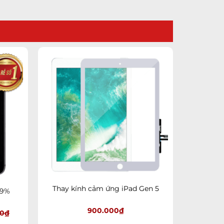
dd to
Add to
shlist
wishlist
+
Thay kính cảm ứng iPad Gen 5
99%
900.000
₫
00
₫