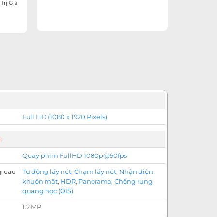
Trị Giá
Full HD (1080 x 1920 Pixels)
u
Quay phim FullHD 1080p@60fps
g cao
Tự động lấy nét
,
Chạm lấy nét
,
Nhận diện
khuôn mặt
,
HDR
,
Panorama
,
Chống rung
quang học (OIS)
1.2 MP