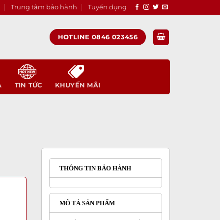
Trung tâm bảo hành
Tuyển dụng
HOTLINE 0846 023456
A
TIN TỨC
KHUYẾN MÃI
THÔNG TIN BẢO HÀNH
MÔ TẢ SẢN PHẨM