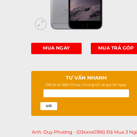
MUA NGAY
MUA TRẢ GÓP
TƯ VẤN NHANH
Để lại số điện thoại, chúng tôi sẽ gọi lại ngay
Anh. Phú Lê - (09xxxx2210) Đã Mua 6 Giờ Trư
Chị. Uyên - (09xxxx6741) Đã Mua Hôm Qua
Anh. Duy Phương - (03xxxx0186) Đã Mua 3 Ng