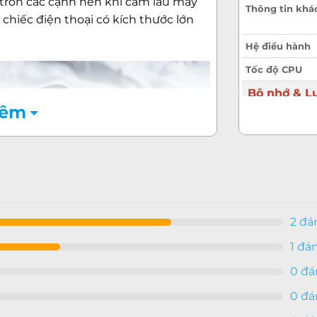
 tròn các cạnh nên khi cầm lâu máy
Thông tin khá
i chiếc điện thoại có kích thước lớn
Hệ điều hành
Tốc độ CPU
Bộ nhớ & Lư
hêm
Bộ nhớ trong
Thẻ nhớ ngoài
Mạng di động
Wifi
2 đá
Bluetooth
1 đá
Jack tai nghe
0 đá
Thiết kế & 
0 đá
Chất liệu