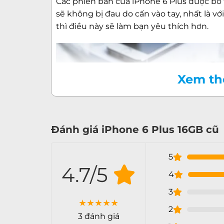
Các phiên bản của iPhone 6 Plus được bo
sẽ không bị đau do cấn vào tay, nhất là vớ
thì điều này sẽ làm bạn yêu thích hơn.
Xem t
Đánh giá iPhone 6 Plus 16GB cũ
5
4.7/5
4
3
★
★
★
★
★
2
3 đánh giá