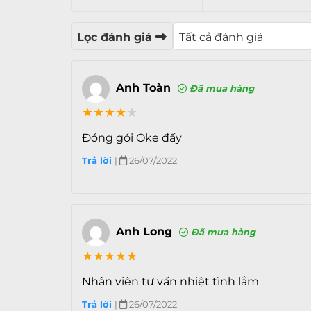
Lọc đánh giá
iPhone X là cụm từ được rất nhiều người 
Google bởi đây là chiếc điện thoại mà
App
được bán ra.
Anh Toàn
Đã mua hàng
★
★
★
★
★
Thiết kế mang tính đột phá
Đóng gói Oke đấy
Như các bạn cũng đã biết thì đã 4 năm kể 
Trả lời
|
26/07/2022
và
iPhone 6 Plus
thì Apple vẫn chưa có tha
mình.
Anh Long
Đã mua hàng
★
★
★
★
★
Nhân viên tư vấn nhiệt tình lắm
Trả lời
|
26/07/2022