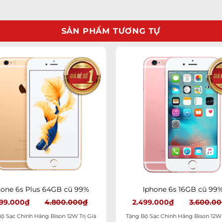
ớc
c
SẢN PHẨM TƯƠNG TỰ
a
Add to
A
wishlist
wi
ờ
a
ớc
+
ày
hone 6s Plus 64GB cũ 99%
Iphone 6s 16GB cũ 99
299.000
₫
4.800.000
₫
2.499.000
₫
3.600.0
ờ
ộ Sạc Chính Hãng Bison 12W Trị Giá
Tặng Bộ Sạc Chính Hãng Bison 12W 