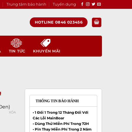
Trung tâm bảo hành
Tuyển dụng
HOTLINE 0846 023456
A
TIN TỨC
KHUYẾN MÃI
₫
THÔNG TIN BẢO HÀNH
Đen)
• 1 Đổi 1 Trong 12 Tháng Đối Với
XÓA
Các Lỗi MainBoar
• Dùng Thử Miễn Phí Trong 72H
• Pin Thay Miễn Phí Trong 2 Năm