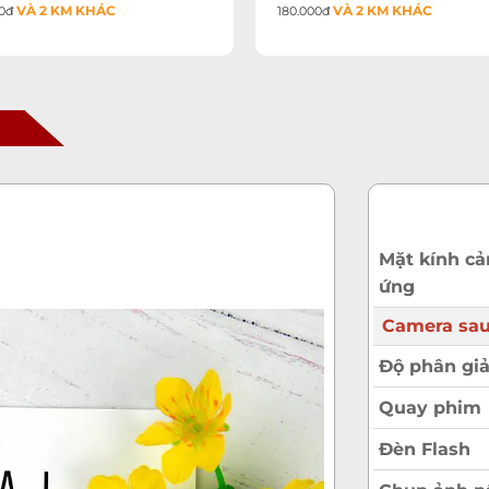
VÀ 2 KM KHÁC
VÀ 2 KM KHÁC
00đ
180.000đ
ớc
ớc
c
a
ờ
Mặt kính c
ứng
a
Camera sa
Độ phân giả
ớc
Quay phim
ày
Đèn Flash
ờ