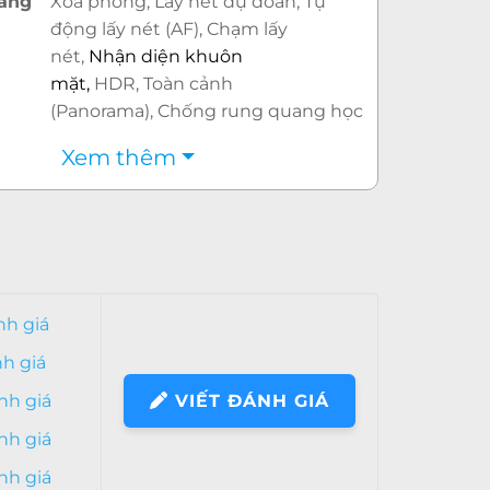
âng
Xoá phông, Lấy nét dự đoán, Tự
động lấy nét (AF), Chạm lấy
nét,
Nhận diện khuôn
mặt,
HDR, Toàn cảnh
(Panorama), Chống rung quang học
(OIS)
Xem thêm
ớc
i
7 MP
Có
hác
Nhận diện khuôn mặt
, Quay video
nh giá
Full HD, Góc rộng (Wide), HDR
nh giá
nh – CPU
nh giá
VIẾT ĐÁNH GIÁ
nh
iOS 12
nh giá
ng
Apple A11 Bionic 6 nhân
nh giá