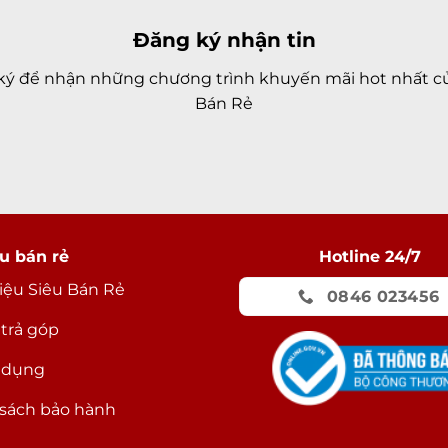
Trọng lượn
Đăng ký nhận tin
Thông tin p
ký để nhận những chương trình khuyến mãi hot nhất củ
Bán Rẻ
Dung lượng
Loại pin
Công nghệ
pin
Tiện ích
u bán rẻ
Hotline 24/7
Bảo mật nâ
hiệu Siêu Bán Rẻ
0846 023456
cao
 trả góp
Tính năng 
hính là phần “tai thỏ” phía trên màn
biệt
 dụng
ặt cụm camera
TrueDepth
mới của
Ghi âm
sách bảo hành