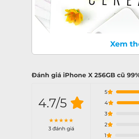
Trước
Xem t
Đánh giá iPhone X 256GB cũ 99
5
4.7/5
4
3
★
★
★
★
★
2
3 đánh giá
1