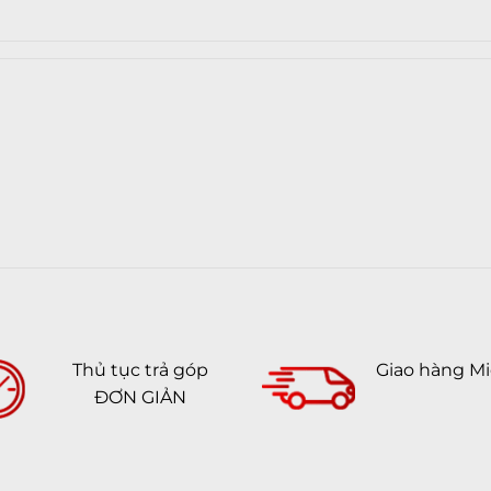
Wifi
GPS
Bluetooth
Cổng kết
nối/sạc
Jack tai ng
Kết nối khá
huyện hoàn toàn khác, máy chuyển qua
phần diện tích hiển thị mặt trước cực
Thiết kế & 
ng dây cũng như phần camera kép đặt
Thiết kế
trên 1 chiếc iPhone.
Thủ tục trả góp
Giao hàng Mi
Chất liệu
ĐƠN GIẢN
Kích thước