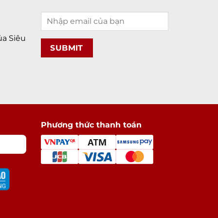
g
174 g
in & Sạc
a Siêu
 pin
2716 mAh
Pin chuẩn Li-Ion
Tiết kiệm pin,
Sạc pin nhanh, Sạc pin
không dây
Phương thức thanh toán
ng
Mở khoá khuôn mặt Face ID
đặc
3D Touch
Có, microphone chuyên dụng
chống ồn