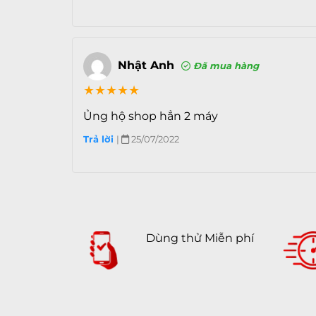
Nhật Anh
Đã mua hàng
★
★
★
★
★
Ủng hộ shop hẳn 2 máy
Trả lời
|
25/07/2022
Nhưng với iPhone X thì đó lại là 1 câu c
sử dụng màn hình tỉ lệ 19.5:9 mới mẻ với 
lớn. Mặt lưng kính hỗ trợ sạc nhanh khô
dọc cũng là những thứ đầu tiên xuất hiện 
Dùng thử Miễn phí