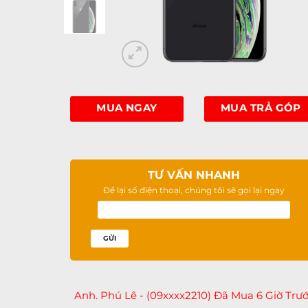
MUA NGAY
MUA TRẢ GÓP
TƯ VẤN NHANH
Để lại số điện thoại, chúng tôi sẽ gọi lại ngay
Anh. Vũ Thanh Tú - (09xxxx8891) Đã Mua 2 Gi
Trước
Anh. Phú Lê - (09xxxx2210) Đã Mua 6 Giờ Trư