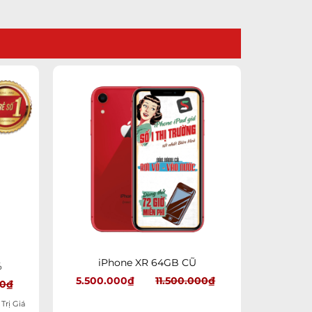
dd to
Add to
shlist
wishlist
+
iPhone XR 64GB CŨ
%
5.500.000
₫
11.500.000
₫
00
₫
Trị Giá