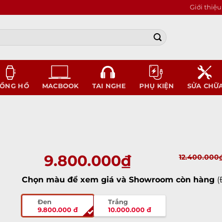
Giới thiệu
ỒNG HỒ
MACBOOK
TAI NGHE
PHỤ KIỆN
SỬA CHỮ
9.800.000
₫
12.400.000
Chọn màu để xem giá và Showroom còn hàng
(
Đen
Trắng
9.800.000 đ
10.000.000 đ