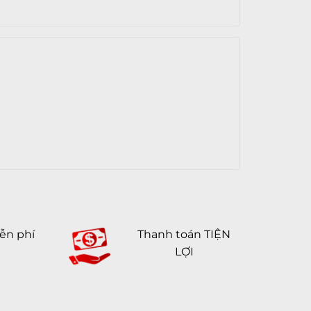
Wi-Fi 802.11 a/b/g/n/ac, Dual-
band, Wi-Fi hotspot
A-GPS, GLONASS
EDR, LE, A2DP, v5.0
Lightning
he
Lightning
c
NFC, OTG
Trọng lượng
Nguyên khối
ễn phí
Thanh toán TIỆN
Khung kim loại & Mặt lưng kính
LỢI
cường lực
Dài 143.6 mm – Ngang 70.9 mm –
Dày 7.7 mm