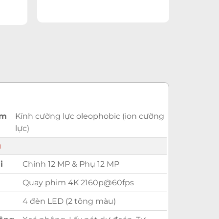
ảm
Kính cường lực oleophobic (ion cường
lực)
u
i
Chính 12 MP & Phụ 12 MP
Quay phim 4K 2160p@60fps
4 đèn LED (2 tông màu)