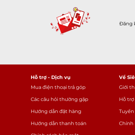
Đăng 
Hỗ trợ - Dịch vụ
Về Siê
Mua điện thoại trả góp
Giới t
Màn hình với tai thỏ
Các câu hỏi thường gặp
Hỗ trợ
Điểm khiến iPhone X bị chê nhiều nhất đó c
Hướng dẫn đặt hàng
Tuyển
hình, Apple đã chấp nhận điều này để đ
Hướng dẫn thanh toán
Chính 
hãng.