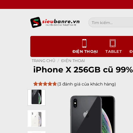
Bỏ
qua
nội
Tìm
dung
kiếm:
ĐIỆN THOẠI
TABLET
Đ
TRANG CHỦ
/
ĐIỆN THOẠI
iPhone X 256GB cũ 99%
(
3
đánh giá của khách hàng)
4.67
3
trên
5 dựa trên
đánh giá
Add to
wishlist