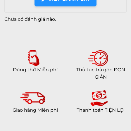
Chưa có đánh giá nào.
Điều 2: Tìm ngay một chiếc ốp lưng cho máy
Nếu như miếng dán đa số đều giống nhau và có
tác dụng chính là bảo vệ cho màn hình trên thiết
bị, thì ốp lưng lại bảo vệ toàn diện máy và còn là
Dùng thử Miễn phí
Thủ tục trả góp ĐƠN
dụng cụ trang trí.
GIẢN
Bạn có thể sắm rất nhiều loại ốp lưng cùng các
kiểu dáng khác nhau cho chiếc smartphone,
tablet của mình.
Giao hàng Miễn phí
Thanh toán TIỆN LỢI
Đây là vật dụng sẽ giúp thiết bị “thoát hiểm”
trong các tình huống vô tình đánh rơi, bởi khả
năng phân tán lực, cũng như bảo vệ các góc mà