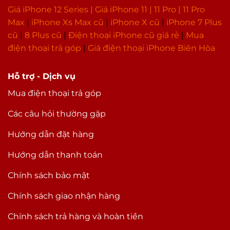
Giá iPhone 12 Series |
Giá iPhone 11
|
11 Pro
|
11 Pro
Thay kính cảm ứng iPad Gen 6 2017 lấy
Max
|
i
Phone Xs Max cũ
|
iPhone X cũ
|
iPhone 7 Plus
ngay – chất lượng tại Siêu Bán Rẻ
cũ
|
8 Plus cũ
|
Điện thoại iPhone cũ giá rẻ
|
Mua
điện thoại trả góp
|
Giá điện thoại iPhone Biên Hòa
Hiện tại Siêu Bán Rẻ đang hỗ trợ thay kính cảm
ứng iPad Gen 6 2017 với mức giá hợp lý. Thời gian
thay thế chỉ vào khoảng 2 giờ.
Hỗ trợ - Dịch vụ
Mua điện thoại trả góp
Và với dịch vụ sửa chữa điện thoại lấy ngay như
thay kính cảm ứng iPad Gen 6 2017 , bạn sẽ được
Các câu hỏi thường gặp
chứng kiến toàn bộ quá trình sửa chữa. Từ đó,
Hướng dẫn đặt hàng
bạn sẽ được đảm bảo rằng linh kiện, cũng như
các bộ phận khác trên máy không bị thay thế.
Hướng dẫn thanh toán
Chính sách bảo mật
Chính sách giao nhận hàng
Chính sách trả hàng và hoàn tiền