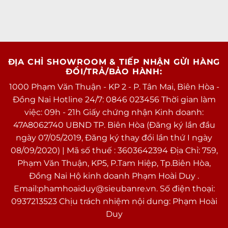
Điều 3: Sử dụng máy kỹ càng hơn, tránh làm
rơi máy
Hai điều trên đều hướng người dùng đến những
món phụ kiện kèm theo, vậy trong trường hợp
ĐỊA CHỈ SHOWROOM & TIẾP NHẬN GỬI HÀNG
bạn không muốn sử dụng phụ kiện thì sao?
ĐỔI/TRẢ/BẢO HÀNH:
1000 Phạm Văn Thuận - KP 2 - P. Tân Mai, Biên Hòa -
Cách duy nhất lúc này chính là sử dụng máy kỹ
Đồng Nai Hotline 24/7: 0846 023456 Thời gian làm
càng hơn, tránh làm rơi máy, hay giẫm lên cũng
việc: 09h - 21h Giấy chứng nhận Kinh doanh:
như để vật nặng lên máy. Bên cạnh đó, bạn cũng
47A8062740 UBND TP. Biên Hòa (Đăng ký lần đầu
không nên mang thiết bị đến những nơi có
ngày 07/05/2019, Đăng ký thay đổi lần thứ I ngày
nhiều cát bụi như biển hay nơi có nước, nhiệt độ
08/09/2020) | Mã số thuế : 3603642394 Địa Chỉ: 759,
cao.
Phạm Văn Thuận, KP5, P.Tam Hiệp, Tp.Biên Hòa,
Đồng Nai Hộ kinh doanh Phạm Hoài Duy .
Lý do rất đơn giản: mặt kính rất kỵ những điều
Email:phamhoaiduy@sieubanre.vn. Số điện thoại:
kiện khắc nghiệt như thế, và có nguy cơ bị xước
0937213523 Chịu trách nhiệm nội dung: Phạm Hoài
dăm, vỡ hoặc vào nước bất kỳ lúc nào.
Duy