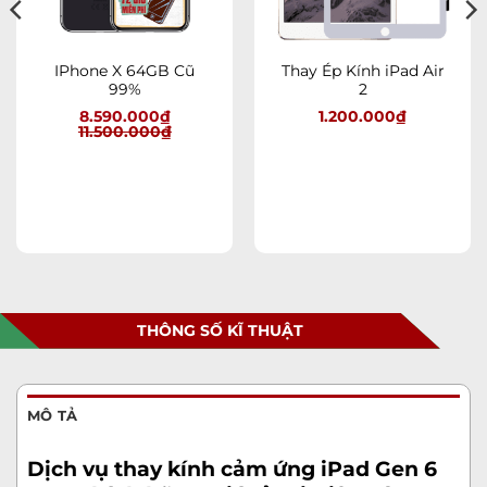
IPhone X 64GB Cũ
Thay Ép Kính iPad Air
99%
2
8.590.000
₫
1.200.000
₫
11.500.000
₫
THÔNG SỐ KĨ THUẬT
MÔ TẢ
Dịch vụ thay kính cảm ứng iPad Gen 6