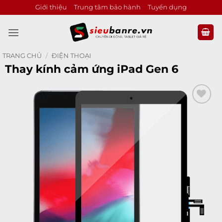
Bỏ
Giới thiệu
Trung tâm bảo hành
Tuyển dụng
qua
nội
dung
TRANG CHỦ
/
ĐIỆN THOẠI
Thay kính cảm ứng iPad Gen 6
Add to
wishlist