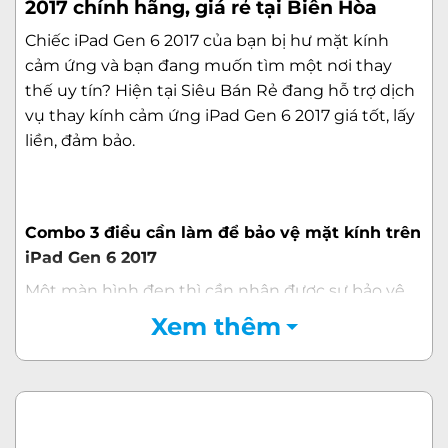
2017 chính hãng, giá rẻ tại Biên Hòa
Chiếc iPad Gen 6 2017 của bạn bị hư mặt kính
cảm ứng và bạn đang muốn tìm một nơi thay
thế uy tín? Hiện tại Siêu Bán Rẻ đang hỗ trợ dịch
vụ thay kính cảm ứng iPad Gen 6 2017 giá tốt, lấy
liền, đảm bảo.
Combo 3 điều cần làm để bảo vệ mặt kính trên
iPad Gen 6 2017
Một màn hình đẹp thì cần nhận được sự bảo vệ,
nâng niu từ người dùng. Điều này càng cần thiết,
Xem thêm
vì màn hình, cụ thể hơn là mặt kính luôn là bộ
phận bị tác động cũng như thao tác nhiều nhất
trên những thiết bị điện tử.
Nói rõ hơn, nếu như tấm nền đóng vai trò về chất