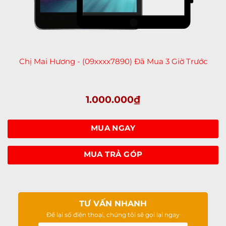
Chị. Cẩm Bào - (09xxxx0111) Đã Mua Hôm Qua
Chị. Kim Thị Thu Hiền - (09xxxx0789) Đã Mua Sáng Nay
Chị Mai Hương - (09xxxx7890) Đã Mua 3 Giờ Trước
Anh. Duy Phương - (03xxxx0186) Đã Mua 3 Ngày Trước
Chị. Uyên - (09xxxx6741) Đã Mua Hôm Qua
1.000.000
₫
Chị.Bích Vy - (09xxxx7444) Đã Mua 18 Giờ Trước
A.Phạm Trường - (09xxxx9689) Đã Mua 14 Giờ Trước
Anh. Khoa - (08xxxx5333) Đã Mua 1 Giờ Trước
MUA NGAY
Anh. Quang - (09xxxx9646) Đã Mua 6 Giờ Trước
Anh. Vũ Thanh Tú - (09xxxx8891) Đã Mua 2 Giờ Trước
MUA TRẢ GÓP
Anh. Hoàn - (09xxxx6495) Đã Mua 4 Giờ Trước
Anh. Le Hung - (09xxxx2323) Đã Mua 5 Ngày Trước
Anh. Phú Lê - (09xxxx2210) Đã Mua 6 Giờ Trước
TƯ VẤN NHANH
Chị. Cẩm Bào - (09xxxx0111) Đã Mua Hôm Qua
Để lại số điện thoại, chúng tôi sẽ gọi lại ngay
Chị. Kim Thị Thu Hiền - (09xxxx0789) Đã Mua Sáng Nay