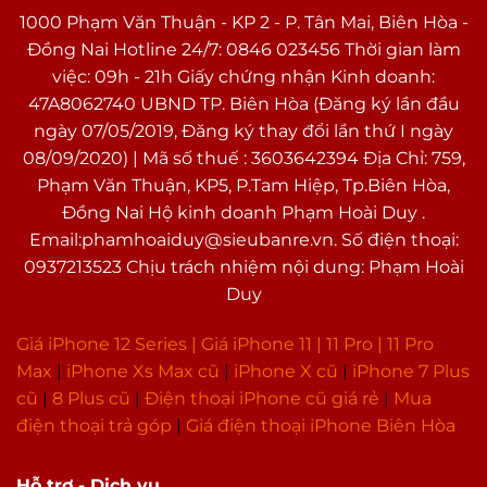
1000 Phạm Văn Thuận - KP 2 - P. Tân Mai, Biên Hòa -
Đồng Nai Hotline 24/7: 0846 023456 Thời gian làm
việc: 09h - 21h Giấy chứng nhận Kinh doanh:
47A8062740 UBND TP. Biên Hòa (Đăng ký lần đầu
ngày 07/05/2019, Đăng ký thay đổi lần thứ I ngày
08/09/2020) | Mã số thuế : 3603642394 Địa Chỉ: 759,
Phạm Văn Thuận, KP5, P.Tam Hiệp, Tp.Biên Hòa,
Đồng Nai Hộ kinh doanh Phạm Hoài Duy .
Email:phamhoaiduy@sieubanre.vn. Số điện thoại:
0937213523 Chịu trách nhiệm nội dung: Phạm Hoài
Duy
Giá iPhone 12 Series |
Giá iPhone 11
|
11 Pro
|
11 Pro
Max
|
i
Phone Xs Max cũ
|
iPhone X cũ
|
iPhone 7 Plus
cũ
|
8 Plus cũ
|
Điện thoại iPhone cũ giá rẻ
|
Mua
điện thoại trả góp
|
Giá điện thoại iPhone Biên Hòa
Hỗ trợ - Dịch vụ