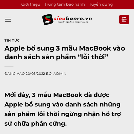
Bỏ
Giới thiệu
Trung tâm bảo hành
Tuyển dụng
qua
nội
dung
TIN TỨC
Apple bổ sung 3 mẫu MacBook vào
danh sách sản phẩm “lỗi thời”
ĐĂNG VÀO
20/05/2022
BỞI
ADMIN
Mới đây, 3 mẫu
MacBook
đã được
Apple bổ sung vào danh sách những
sản phẩm lỗi thời ngừng nhận hỗ trợ
sử chữa phần cứng.