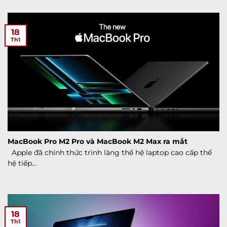
18
Th1
MacBook Pro M2 Pro và MacBook M2 Max ra mắt
Apple đã chính thức trình làng thế hệ laptop cao cấp thế
hệ tiếp...
18
Th1