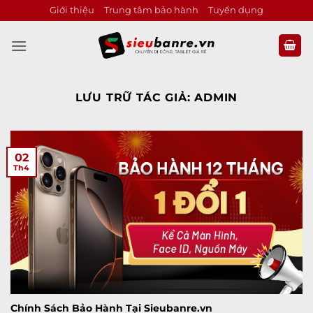
Bỏ
Giới thiệu
Trung tâm bảo hành
Tuyển dụng
qua
nội
dung
LƯU TRỮ TÁC GIẢ:
ADMIN
02
Th4
Chính Sách Bảo Hành Tại Sieubanre.vn