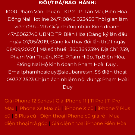
ĐỔI/TRẢ/BẢO HÀNH:
1000 Phạm Văn Thuận - KP 2 - P. Tân Mai, Biên Hòa -
Đồng Nai Hotline 24/7: 0846 023456 Thời gian làm
việc: 09h - 21h Giấy chứng nhận Kinh doanh:
47A8062740 UBND TP. Biên Hòa (Đăng ký lần đầu
ngày 07/05/2019, Đăng ký thay đổi lần thứ I ngày
08/09/2020) | Mã số thuế : 3603642394 Địa Chỉ: 759,
Phạm Văn Thuận, KP5, P.Tam Hiệp, Tp.Biên Hòa,
Đồng Nai Hộ kinh doanh Phạm Hoài Duy .
Email:phamhoaiduy@sieubanre.vn. Số điện thoại:
0937213523 Chịu trách nhiệm nội dung: Phạm Hoài
Duy
Giá iPhone 12 Series |
Giá iPhone 11
|
11 Pro
|
11 Pro
Max
|
i
Phone Xs Max cũ
|
iPhone X cũ
|
iPhone 7 Plus
cũ
|
8 Plus cũ
|
Điện thoại iPhone cũ giá rẻ
|
Mua
điện thoại trả góp
|
Giá điện thoại iPhone Biên Hòa