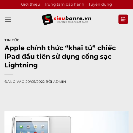
Bỏ
Giới thiệu
Trung tâm bảo hành
Tuyển dụng
qua
nội
dung
TIN TỨC
Apple chính thức “khai tử” chiếc
iPad đầu tiên sử dụng cổng sạc
Lightning
ĐĂNG VÀO
20/05/2022
BỞI
ADMIN