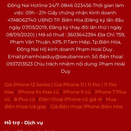
Đồng Nai Hotline 24/7: 0846 023456 Thời gian làm
việc: 09h - 21h Giấy chứng nhận Kinh doanh:
47A8062740 UBND TP. Biên Hòa (Đăng ký lần đầu
ngày 07/05/2019, Đăng ký thay đổi lần thứ I ngày
08/09/2020) | Mã số thuế : 3603642394 Địa Chỉ: 759,
Phạm Văn Thuận, KP5, P.Tam Hiệp, Tp.Biên Hòa,
Đồng Nai Hộ kinh doanh Phạm Hoài Duy .
Email:phamhoaiduy@sieubanre.vn. Số điện thoại:
0937213523 Chịu trách nhiệm nội dung: Phạm Hoài
Duy
Giá iPhone 12 Series |
Giá iPhone 11
|
11 Pro
|
11 Pro
Max
|
i
Phone Xs Max cũ
|
iPhone X cũ
|
iPhone 7 Plus
cũ
|
8 Plus cũ
|
Điện thoại iPhone cũ giá rẻ
|
Mua
điện thoại trả góp
|
Giá điện thoại iPhone Biên Hòa
Hỗ trợ - Dịch vụ