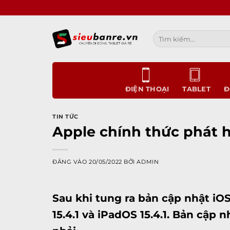
Bỏ
qua
nội
Tìm
dung
kiếm:
ĐIỆN THOẠI
TABLET
Đ
TIN TỨC
Apple chính thức phát h
ĐĂNG VÀO
20/05/2022
BỞI
ADMIN
Sau khi tung ra bản cập nhật iOS
15.4.1 và iPadOS 15.4.1. Bản cậ