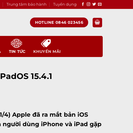
Trung tâm bảo hành
Tuyển dụng
HOTLINE 0846 023456
A
TIN TỨC
KHUYẾN MÃI
iPadOS 15.4.1
(1/4) Apple đã ra mắt bản iOS
mà người dùng iPhone và iPad gặp