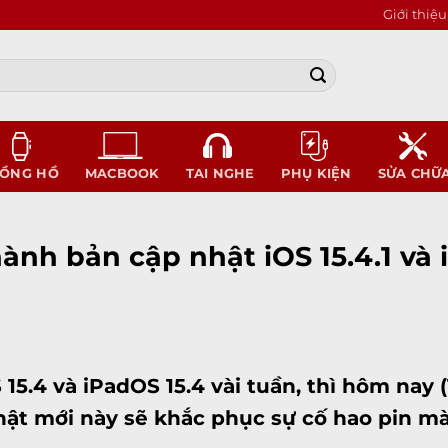
Giới thiệu
ỒNG HỒ
MACBOOK
TAI NGHE
PHỤ KIỆN
SỬA CHỮ
ành bản cập nhật iOS 15.4.1 và 
 15.4 và iPadOS 15.4 vài tuần, thì hôm nay 
p nhật mới này sẽ khắc phục sự cố hao pin 