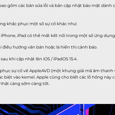
1 bao gồm các bản sửa lỗi và bản cập nhật bảo mật dành 
 cũng khắc phục một số sự cố khác như:
bị iPhone, iPad có thể mất kết nối trong một số ứng dụn
hi điều hướng văn bản hoặc là hiển thị cảnh báo.
​sau khi cập nhật lên iOS / iPadOS 15.4.
c phục sự cố về AppleAVD (một khung giải mã âm thanh 
c biệt vào kernel. Apple cũng cho biết các lỗ hổng này c
 nhật càng sớm càng tốt.