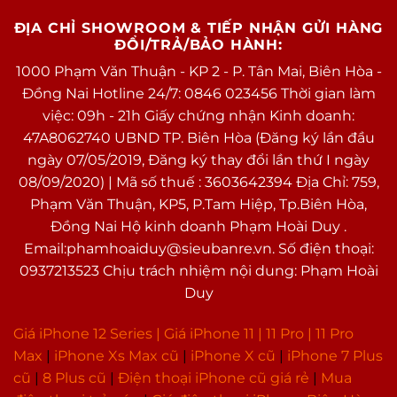
ĐỊA CHỈ SHOWROOM & TIẾP NHẬN GỬI HÀNG
ĐỔI/TRẢ/BẢO HÀNH:
1000 Phạm Văn Thuận - KP 2 - P. Tân Mai, Biên Hòa -
Đồng Nai Hotline 24/7: 0846 023456 Thời gian làm
việc: 09h - 21h Giấy chứng nhận Kinh doanh:
47A8062740 UBND TP. Biên Hòa (Đăng ký lần đầu
ngày 07/05/2019, Đăng ký thay đổi lần thứ I ngày
08/09/2020) | Mã số thuế : 3603642394 Địa Chỉ: 759,
Phạm Văn Thuận, KP5, P.Tam Hiệp, Tp.Biên Hòa,
Đồng Nai Hộ kinh doanh Phạm Hoài Duy .
Email:phamhoaiduy@sieubanre.vn. Số điện thoại:
0937213523 Chịu trách nhiệm nội dung: Phạm Hoài
Duy
Giá iPhone 12 Series |
Giá iPhone 11
|
11 Pro
|
11 Pro
Max
|
i
Phone Xs Max cũ
|
iPhone X cũ
|
iPhone 7 Plus
cũ
|
8 Plus cũ
|
Điện thoại iPhone cũ giá rẻ
|
Mua