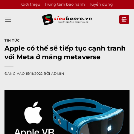
Bỏ
Giới thiệu
Trung tâm bảo hành
Tuyển dụng
qua
nội
dung
TIN TỨC
Apple có thể sẽ tiếp tục cạnh tranh
với Meta ở mảng metaverse
ĐĂNG VÀO
15/11/2022
BỞI
ADMIN