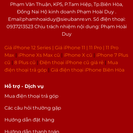
Phạm Văn Thuận, KP5, P.Tam Hiệp, Tp.Biên Hòa,
Đồng Nai Hộ kinh doanh Phạm Hoài Duy .
Email:phamhoaiduy@sieubanre.vn. Số điện thoại:
0937213523 Chịu trách nhiệm nội dung: Phạm Hoài
Duy
Giá iPhone 12 Series |
Giá iPhone 11
|
11 Pro
|
11 Pro
Max
|
i
Phone Xs Max cũ
|
iPhone X cũ
|
iPhone 7 Plus
cũ
|
8 Plus cũ
|
Điện thoại iPhone cũ giá rẻ
|
Mua
điện thoại trả góp
|
Giá điện thoại iPhone Biên Hòa
Hỗ trợ - Dịch vụ
Mua điện thoại trả góp
Các câu hỏi thường gặp
Hướng dẫn đặt hàng
Hướng dẫn thanh toán