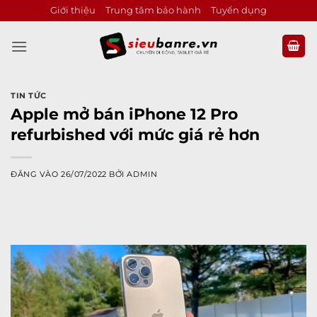
Bỏ
Giới thiệu
Trung tâm bảo hành
Tuyển dụng
qua
nội
dung
TIN TỨC
Apple mở bán iPhone 12 Pro
refurbished với mức giá rẻ hơn
ĐĂNG VÀO
26/07/2022
BỞI
ADMIN