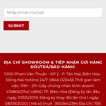
ĐỊA CHỈ SHOWROOM & TIẾP NHẬN GỬI HÀNG
ĐỔI/TRẢ/BẢO HÀNH:
1000 Phạm Văn Thuận - KP 2 - P. Tân Mai, Biên Hòa -
Đồng Nai Hotline 24/7: 0846 023456 Thời gian làm
việc: 09h - 21h Giấy chứng nhận Kinh doanh:
47A8062740 UBND TP. Biên Hòa (Đăng ký lần đầu
ngày 07/05/2019, Đăng ký thay đổi lần thứ I ngày
08/09/2020) | Mã số thuế : 3603642394 Địa Chỉ: 759,