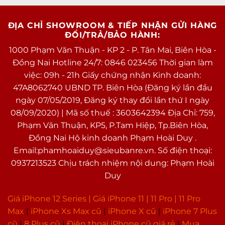
ĐỊA CHỈ SHOWROOM & TIẾP NHẬN GỬI HÀNG
ĐỔI/TRẢ/BẢO HÀNH:
1000 Phạm Văn Thuận - KP 2 - P. Tân Mai, Biên Hòa -
Đồng Nai Hotline 24/7: 0846 023456 Thời gian làm
việc: 09h - 21h Giấy chứng nhận Kinh doanh:
47A8062740 UBND TP. Biên Hòa (Đăng ký lần đầu
ngày 07/05/2019, Đăng ký thay đổi lần thứ I ngày
08/09/2020) | Mã số thuế : 3603642394 Địa Chỉ: 759,
Phạm Văn Thuận, KP5, P.Tam Hiệp, Tp.Biên Hòa,
Đồng Nai Hộ kinh doanh Phạm Hoài Duy .
Email:phamhoaiduy@sieubanre.vn. Số điện thoại:
0937213523 Chịu trách nhiệm nội dung: Phạm Hoài
Duy
Giá iPhone 12 Series |
Giá iPhone 11
|
11 Pro
|
11 Pro
Max
|
i
Phone Xs Max cũ
|
iPhone X cũ
|
iPhone 7 Plus
cũ
|
8 Plus cũ
|
Điện thoại iPhone cũ giá rẻ
|
Mua