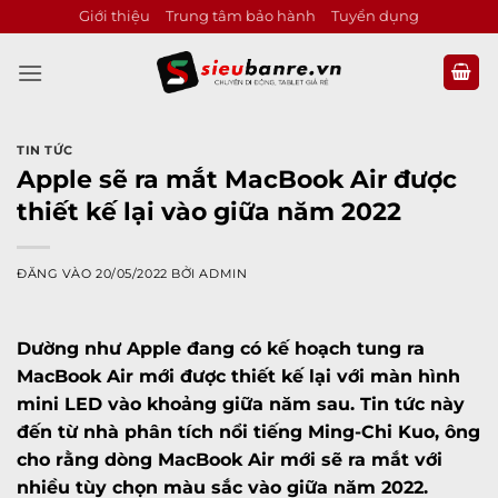
Bỏ
Giới thiệu
Trung tâm bảo hành
Tuyển dụng
qua
nội
dung
TIN TỨC
Apple sẽ ra mắt MacBook Air được
thiết kế lại vào giữa năm 2022
ĐĂNG VÀO
20/05/2022
BỞI
ADMIN
Dường như Apple đang có kế hoạch tung ra
MacBook Air mới được thiết kế lại với màn hình
mini LED vào khoảng giữa năm sau. Tin tức này
đến từ nhà phân tích nổi tiếng Ming-Chi Kuo, ông
cho rằng dòng MacBook Air mới sẽ ra mắt với
nhiều tùy chọn màu sắc vào giữa năm 2022.