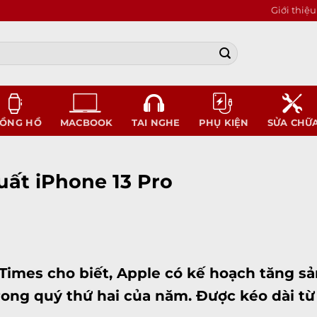
Giới thiệu
ỒNG HỒ
MACBOOK
TAI NGHE
PHỤ KIỆN
SỬA CHỮ
uất iPhone 13 Pro
Times cho biết, Apple có kế hoạch tăng s
rong quý thứ hai của năm. Được kéo dài từ