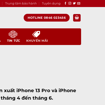
Trung tâm bảo hành
Tuyển dụng
HOTLINE 0846 023456
A
TIN TỨC
KHUYẾN MÃI
ản xuất
iPhone 13 Pro
và ‌
iPhone
 tháng 4 đến tháng 6.