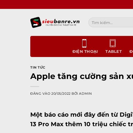
Bỏ
qua
nội
Tìm
dung
kiếm:
ĐIỆN THOẠI
TABLET
Đ
TIN TỨC
Apple tăng cường sản x
ĐĂNG VÀO
20/05/2022
BỞI
ADMIN
Một báo cáo mới đây đến từ Digi
13 Pro‌ Max
thêm 10 triệu chiếc t