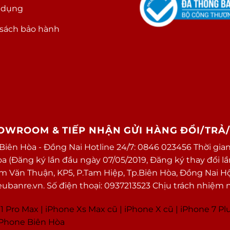
 dụng
sách bảo hành
HOWROOM & TIẾP NHẬN GỬI HÀNG ĐỔI/TRẢ
 Biên Hòa - Đồng Nai Hotline 24/7: 0846 023456 Thời gian
(Đăng ký lần đầu ngày 07/05/2019, Đăng ký thay đổi lần 
ạm Văn Thuận, KP5, P.Tam Hiệp, Tp.Biên Hòa, Đồng Nai H
banre.vn. Số điện thoại: 0937213523 Chịu trách nhiệm 
1 Pro Max
|
i
Phone Xs Max cũ
|
iPhone X cũ
|
iPhone 7 Pl
 iPhone Biên Hòa