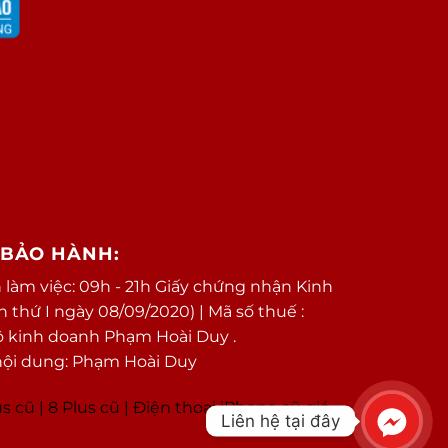
/BẢO HÀNH:
 làm việc: 09h - 21h Giấy chứng nhận Kinh
thứ I ngày 08/09/2020) | Mã số thuế :
ộ kinh doanh Phạm Hoài Duy .
nội dung: Phạm Hoài Duy
us cũ
|
8 Plus cũ
|
Điện thoại iPhone cũ giá
Liên hệ tại đây