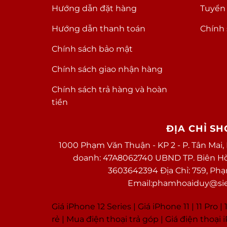
Hướng dẫn đặt hàng
Tuyển
Hướng dẫn thanh toán
Chính 
Chính sách bảo mật
Chính sách giao nhận hàng
Chính sách trả hàng và hoàn
tiền
ĐỊA CHỈ S
1000 Phạm Văn Thuận - KP 2 - P. Tân Mai,
doanh: 47A8062740 UBND TP. Biên Hòa 
3603642394 Địa Chỉ: 759, Ph
Email:phamhoaiduy@sieu
Giá iPhone 12 Series |
Giá iPhone 11
|
11 Pro
|
1
rẻ
|
Mua điện thoại trả góp
|
Giá điện thoại