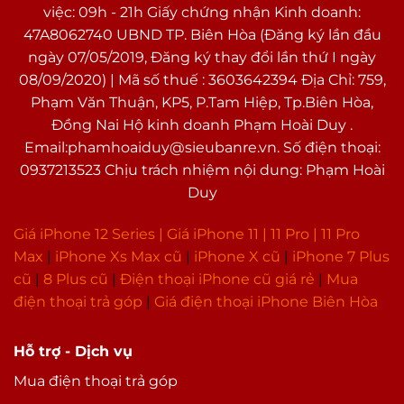
việc: 09h - 21h Giấy chứng nhận Kinh doanh:
47A8062740 UBND TP. Biên Hòa (Đăng ký lần đầu
ngày 07/05/2019, Đăng ký thay đổi lần thứ I ngày
08/09/2020) | Mã số thuế : 3603642394 Địa Chỉ: 759,
Phạm Văn Thuận, KP5, P.Tam Hiệp, Tp.Biên Hòa,
Đồng Nai Hộ kinh doanh Phạm Hoài Duy .
Email:phamhoaiduy@sieubanre.vn. Số điện thoại:
0937213523 Chịu trách nhiệm nội dung: Phạm Hoài
Duy
Giá iPhone 12 Series |
Giá iPhone 11
|
11 Pro
|
11 Pro
Max
|
i
Phone Xs Max cũ
|
iPhone X cũ
|
iPhone 7 Plus
cũ
|
8 Plus cũ
|
Điện thoại iPhone cũ giá rẻ
|
Mua
điện thoại trả góp
|
Giá điện thoại iPhone Biên Hòa
Hỗ trợ - Dịch vụ
Mua điện thoại trả góp