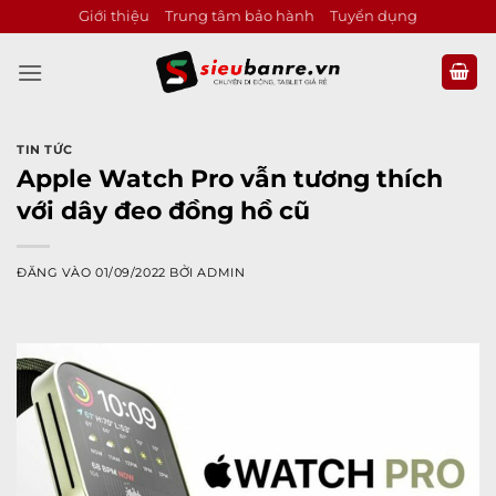
Bỏ
Giới thiệu
Trung tâm bảo hành
Tuyển dụng
qua
nội
dung
TIN TỨC
Apple Watch Pro vẫn tương thích
với dây đeo đồng hồ cũ
ĐĂNG VÀO
01/09/2022
BỞI
ADMIN