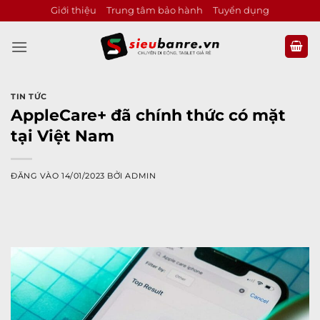
Bỏ
Giới thiệu
Trung tâm bảo hành
Tuyển dụng
qua
nội
dung
TIN TỨC
AppleCare+ đã chính thức có mặt
tại Việt Nam
ĐĂNG VÀO
14/01/2023
BỞI
ADMIN