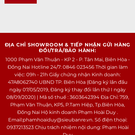
ĐỊA CHỈ SHOWROOM & TIẾP NHẬN GỬI HÀNG
ĐỔI/TRẢ/BẢO HÀNH:
1000 Phạm Văn Thuận - KP 2 - P. Tân Mai, Biên Hòa -
Đồng Nai Hotline 24/7: 0846 023456 Thời gian làm
việc: 09h - 21h Giấy chứng nhận Kinh doanh:
47A8062740 UBND TP. Biên Hòa (Đăng ký lần đầu
ngày 07/05/2019, Đăng ký thay đổi lần thứ I ngày
08/09/2020) | Mã số thuế : 3603642394 Địa Chỉ: 759,
Phạm Văn Thuận, KP5, P.Tam Hiệp, Tp.Biên Hòa,
Đồng Nai Hộ kinh doanh Phạm Hoài Duy .
Email:phamhoaiduy@sieubanre.vn. Số điện thoại:
0937213523 Chịu trách nhiệm nội dung: Phạm Hoài
Duy