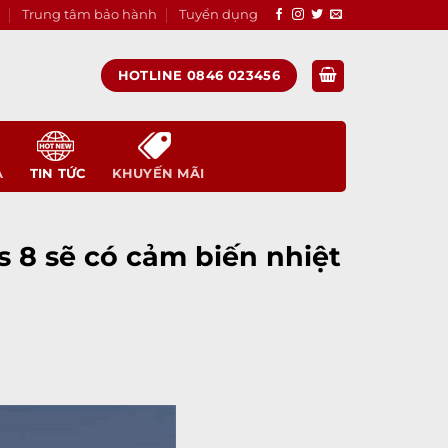
Trung tâm bảo hành
Tuyển dụng
HOTLINE 0846 023456
A
TIN TỨC
KHUYẾN MÃI
s 8 sẽ có cảm biến nhiệt