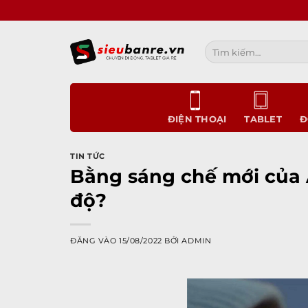
Bỏ
qua
nội
Tìm
dung
kiếm:
ĐIỆN THOẠI
TABLET
Đ
TIN TỨC
Bằng sáng chế mới của A
độ?
ĐĂNG VÀO
15/08/2022
BỞI
ADMIN