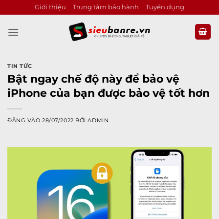
Bỏ
Giới thiệu
Trung tâm bảo hành
Tuyển dụng
qua
nội
dung
TIN TỨC
Bật ngay chế độ này để bảo vệ
iPhone của bạn được bảo vệ tốt hơn
ĐĂNG VÀO
28/07/2022
BỞI
ADMIN