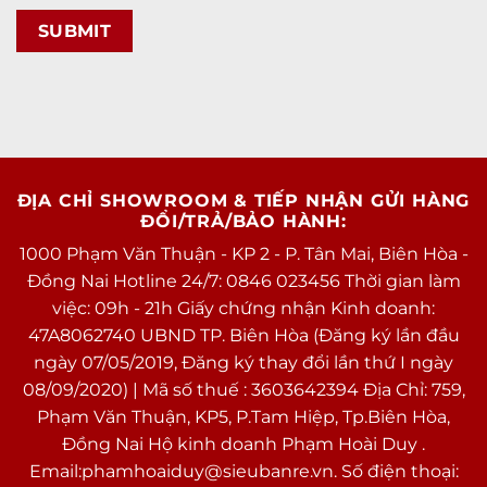
ĐỊA CHỈ SHOWROOM & TIẾP NHẬN GỬI HÀNG
ĐỔI/TRẢ/BẢO HÀNH:
1000 Phạm Văn Thuận - KP 2 - P. Tân Mai, Biên Hòa -
Đồng Nai Hotline 24/7: 0846 023456 Thời gian làm
việc: 09h - 21h Giấy chứng nhận Kinh doanh:
47A8062740 UBND TP. Biên Hòa (Đăng ký lần đầu
ngày 07/05/2019, Đăng ký thay đổi lần thứ I ngày
08/09/2020) | Mã số thuế : 3603642394 Địa Chỉ: 759,
Phạm Văn Thuận, KP5, P.Tam Hiệp, Tp.Biên Hòa,
Đồng Nai Hộ kinh doanh Phạm Hoài Duy .
Email:phamhoaiduy@sieubanre.vn. Số điện thoại: