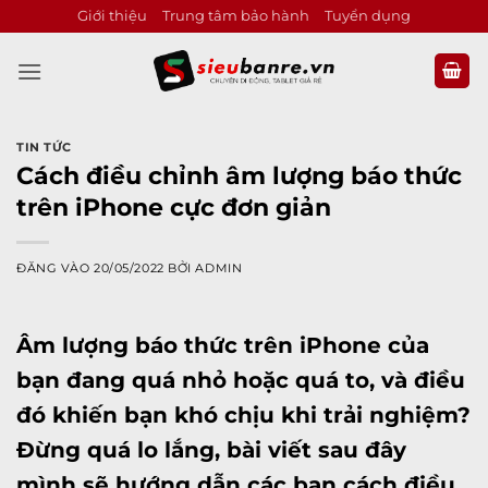
Bỏ
Giới thiệu
Trung tâm bảo hành
Tuyển dụng
qua
nội
dung
TIN TỨC
Cách điều chỉnh âm lượng báo thức
trên iPhone cực đơn giản
ĐĂNG VÀO
20/05/2022
BỞI
ADMIN
Âm lượng báo thức trên
iPhone
của
bạn đang quá nhỏ hoặc quá to, và điều
đó khiến bạn khó chịu khi trải nghiệm?
Đừng quá lo lắng, bài viết sau đây
mình sẽ hướng dẫn các bạn cách điều