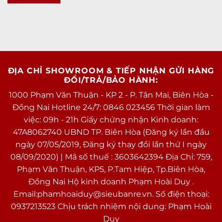
ĐỊA CHỈ SHOWROOM & TIẾP NHẬN GỬI HÀNG
ĐỔI/TRẢ/BẢO HÀNH:
1000 Phạm Văn Thuận - KP 2 - P. Tân Mai, Biên Hòa -
Đồng Nai Hotline 24/7: 0846 023456 Thời gian làm
việc: 09h - 21h Giấy chứng nhận Kinh doanh:
47A8062740 UBND TP. Biên Hòa (Đăng ký lần đầu
ngày 07/05/2019, Đăng ký thay đổi lần thứ I ngày
08/09/2020) | Mã số thuế : 3603642394 Địa Chỉ: 759,
Phạm Văn Thuận, KP5, P.Tam Hiệp, Tp.Biên Hòa,
Đồng Nai Hộ kinh doanh Phạm Hoài Duy .
Email:phamhoaiduy@sieubanre.vn. Số điện thoại:
0937213523 Chịu trách nhiệm nội dung: Phạm Hoài
Duy