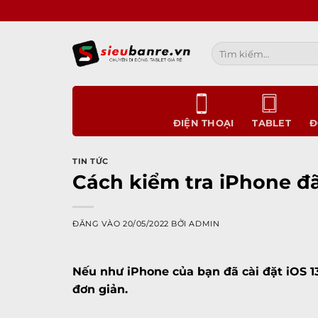
Bỏ
qua
nội
Tìm
dung
kiếm:
ĐIỆN THOẠI
TABLET
Đ
TIN TỨC
Cách kiểm tra iPhone đã
ĐĂNG VÀO
20/05/2022
BỞI
ADMIN
Nếu như
iPhone
của bạn đã cài đặt iOS 1
đơn giản.