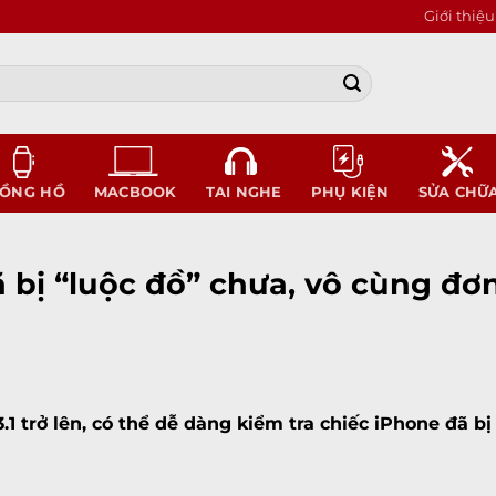
Giới thiệu
ỒNG HỒ
MACBOOK
TAI NGHE
PHỤ KIỆN
SỬA CHỮ
 bị “luộc đồ” chưa, vô cùng đơ
3.1 trở lên, có thể dễ dàng kiểm tra chiếc iPhone đã 