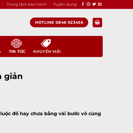
Trung tâm bảo hành
Tuyển dụng
HOTLINE 0846 023456
A
TIN TỨC
KHUYẾN MÃI
n giản
bị luộc đồ hay chưa bằng vài bước vô cùng