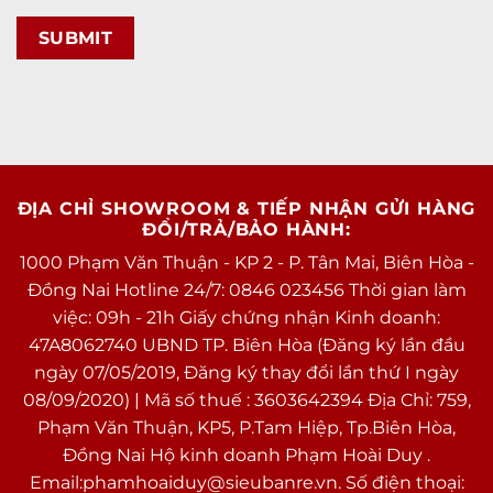
ĐỊA CHỈ SHOWROOM & TIẾP NHẬN GỬI HÀNG
ĐỔI/TRẢ/BẢO HÀNH:
1000 Phạm Văn Thuận - KP 2 - P. Tân Mai, Biên Hòa -
Đồng Nai Hotline 24/7: 0846 023456 Thời gian làm
việc: 09h - 21h Giấy chứng nhận Kinh doanh:
47A8062740 UBND TP. Biên Hòa (Đăng ký lần đầu
ngày 07/05/2019, Đăng ký thay đổi lần thứ I ngày
08/09/2020) | Mã số thuế : 3603642394 Địa Chỉ: 759,
Phạm Văn Thuận, KP5, P.Tam Hiệp, Tp.Biên Hòa,
Đồng Nai Hộ kinh doanh Phạm Hoài Duy .
Email:phamhoaiduy@sieubanre.vn. Số điện thoại: