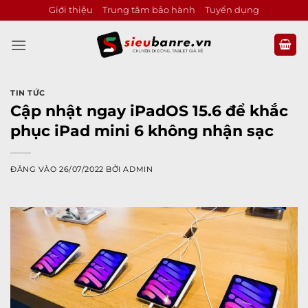
Bỏ
Giới thiệu
Trung tâm bảo hành
Tuyển dụng
qua
nội
dung
TIN TỨC
Cập nhật ngay iPadOS 15.6 để khắc
phục iPad mini 6 không nhận sạc
ĐĂNG VÀO
26/07/2022
BỞI
ADMIN