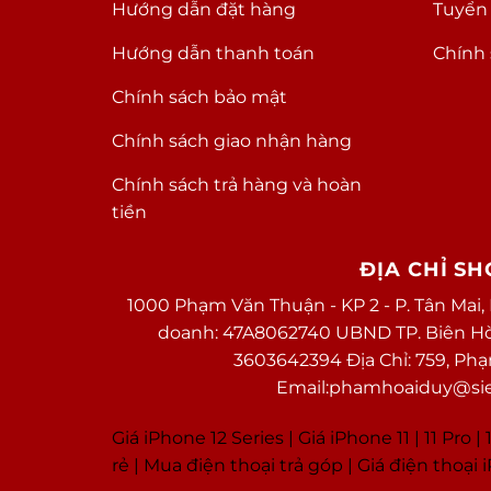
Hướng dẫn đặt hàng
Tuyển
Hướng dẫn thanh toán
Chính 
Chính sách bảo mật
Chính sách giao nhận hàng
Chính sách trả hàng và hoàn
tiền
ĐỊA CHỈ S
1000 Phạm Văn Thuận - KP 2 - P. Tân Mai,
doanh: 47A8062740 UBND TP. Biên Hòa 
3603642394 Địa Chỉ: 759, Ph
Email:phamhoaiduy@sieu
Giá iPhone 12 Series |
Giá iPhone 11
|
11 Pro
|
1
rẻ
|
Mua điện thoại trả góp
|
Giá điện thoại