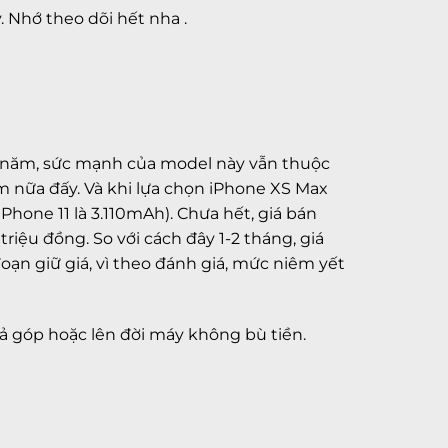
. Nhớ theo dõi hết nha .
ột năm, sức mạnh của model này vẫn thuộc
ăm nữa đấy.
Và khi lựa chọn
iPhone XS Max
(iPhone 11 là 3.110mAh). Chưa hết, giá bán
2 triệu đồng.
So với cách đây 1-2 tháng, giá
oạn giữ giá, vì theo đánh giá, mức niêm yết
ả góp hoặc lên đời máy không bù tiền.