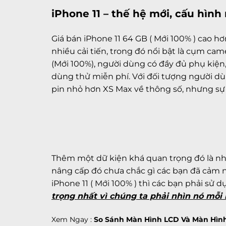
iPhone 11
– thế hệ mới, cấu hình 
Giá bán iPhone 11 64 GB ( Mới 100% )
cao hơ
nhiều cải tiến, trong đó nổi bật là cụm ca
(Mới 100%)
, người dùng có đầy đủ phụ kiện,
dùng thử miễn phí. Với đối tượng người d
pin nhỏ hơn XS Max về thông số, nhưng sự t
Thêm một dữ kiện khá quan trọng đó là n
nâng cấp đó chưa chắc gì các bạn đã cảm 
iPhone 11 ( Mới 100% )
thì các bạn phải sử d
trọng nhất vì chúng ta phải nhìn nó mỗi
Xem Ngay :
So Sánh Màn Hình LCD Và Màn Hìn