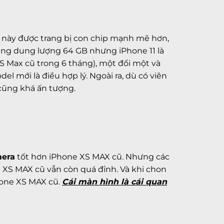
l này được trang bị con chip mạnh mẽ hơn,
ng dung lượng 64 GB nhưng
iPhone 11 là
XS Max cũ trong 6 tháng), một đổi một và
el mới là điều hợp lý.
Ngoài ra, dù có viên
 cũng khá ấn tượng.
era
tốt hơn
iPhone XS MAX cũ.
Nhưng các
 XS MAX cũ
vẫn còn quá đỉnh. Và khi chon
one XS MAX cũ
.
Cái màn hình là cái quan