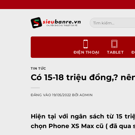
Bỏ
qua
nội
Tìm
dung
kiếm:
ĐIỆN THOẠI
TABLET
Đ
TIN TỨC
Có 15-18 triệu đồng,? n
ĐĂNG VÀO
19/05/2022
BỞI
ADMIN
Hiện tại với ngân sách từ 15 tr
chọn Phone XS Max cũ ( đã qua s