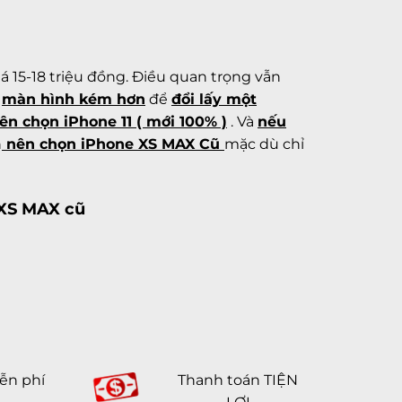
 15-18 triệu đồng. Điều quan trọng vẫn
c
màn hình kém hơn
để
đổi lấy một
ên chọn iPhone 11 ( mới 100% )
. Và
nếu
n
nên chọn iPhone XS MAX Cũ
mặc dù chỉ
 XS MAX cũ
ễn phí
Thanh toán TIỆN