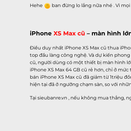
Hehe
ban đừng lo lắng nữa nhé . Vì mọi 
iPhone
XS Max cũ
– màn hình lớn,
Điều duy nhất
iPhone XS Max cũ
thua
iPho
top đầu làng công nghệ. Và dự kiến phong
cũ
, người dùng có một thiết bị màn hình lớn 
iPhone XS Max 64 GB cũ rẻ
hơn, chỉ ở mức t
bán
iPhone XS Max cũ
đã giảm từ 1triệu đồ
hiện tại đã ở ngưỡng chạm sàn, so với nhữ
Tại sieubanre.vn , nếu không mua thẳng, n