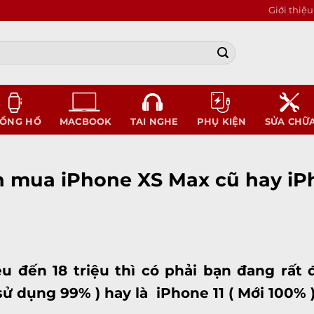
Giới thiệu
ỒNG HỒ
MACBOOK
TAI NGHE
PHỤ KIỆN
SỬA CHỮ
ên mua iPhone XS Max cũ hay iP
iệu đến 18 triệu thì có phải bạn đang rấ
ử dụng 99% ) hay là iPhone 11 ( Mới 100% 