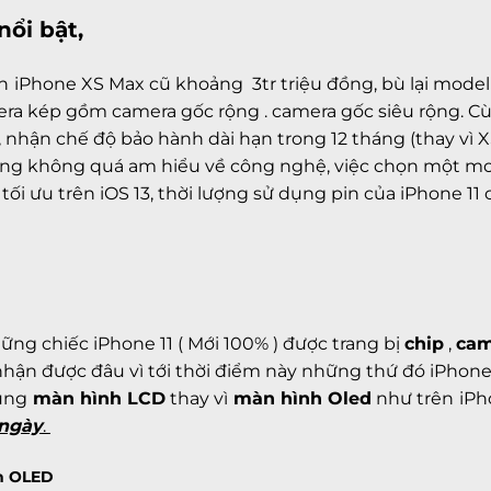
nổi bật,
n
iPhone XS Max
cũ khoảng 3tr triệu đồng, bù lại mode
mera kép gồm camera gốc rộng . camera gốc siêu rộng.
Cù
 nhận chế độ bảo hành dài hạn trong 12 tháng (thay vì 
ùng không quá am hiểu về công nghệ, việc chọn một mod
ối ưu trên iOS 13, thời lượng sử dụng pin của iPhone 11
hững chiếc
iPhone 11 ( Mới 100% )
được trang bị
chip
,
cam
nhận được đâu vì tới thời điểm này những thứ đó
iPhone
ụng
màn hình LCD
thay vì
màn hình Oled
như trên
iPh
 ngày
.
h OLED