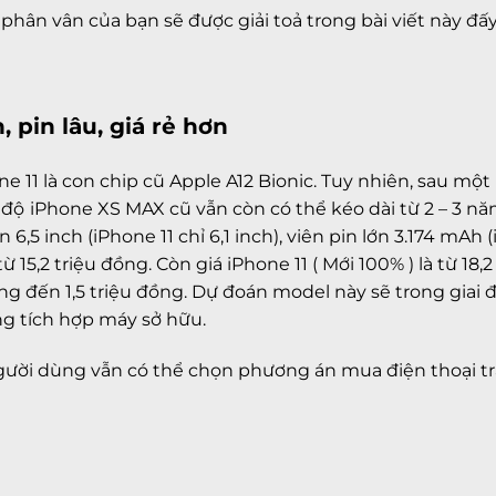
phân vân của bạn sẽ được giải toả trong bài viết này đấy
 pin lâu, giá rẻ hơn
ne 11
là con chip cũ Apple A12 Bionic. Tuy nhiên, sau m
 độ
iPhone XS MAX cũ
vẫn còn có thể kéo dài từ 2 – 3 n
6,5 inch (iPhone 11 chỉ 6,1 inch), viên pin lớn 3.174 mAh 
ừ 15,2 triệu đồng. Còn giá
iPhone 11 ( Mới 100% )
là từ 18,
ng đến 1,5 triệu đồng. Dự đoán model này sẽ trong giai đ
ng tích hợp máy sở hữu.
gười dùng vẫn có thể chọn phương án mua điện thoại tr