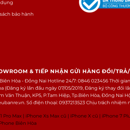
 dụng
sách bảo hành
HOWROOM & TIẾP NHẬN GỬI HÀNG ĐỔI/TRẢ
 Biên Hòa - Đồng Nai Hotline 24/7: 0846 023456 Thời gian
(Đăng ký lần đầu ngày 07/05/2019, Đăng ký thay đổi lần 
ạm Văn Thuận, KP5, P.Tam Hiệp, Tp.Biên Hòa, Đồng Nai H
banre.vn. Số điện thoại: 0937213523 Chịu trách nhiệm 
1 Pro Max
|
i
Phone Xs Max cũ
|
iPhone X cũ
|
iPhone 7 Pl
 iPhone Biên Hòa