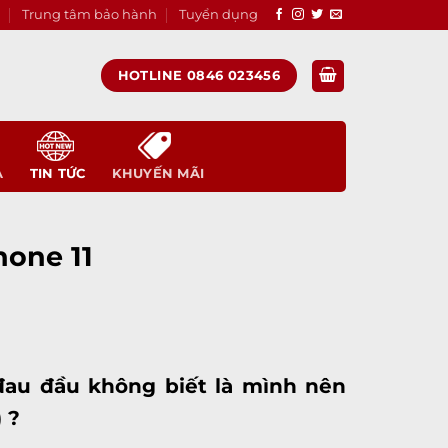
Trung tâm bảo hành
Tuyển dụng
HOTLINE 0846 023456
A
TIN TỨC
KHUYẾN MÃI
hone 11
t đau đầu không biết là mình nên
) ?