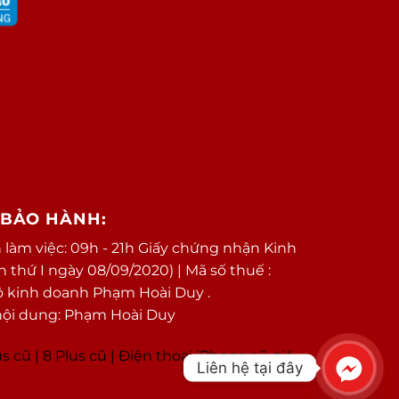
/BẢO HÀNH:
 làm việc: 09h - 21h Giấy chứng nhận Kinh
thứ I ngày 08/09/2020) | Mã số thuế :
ộ kinh doanh Phạm Hoài Duy .
nội dung: Phạm Hoài Duy
us cũ
|
8 Plus cũ
|
Điện thoại iPhone cũ giá
Liên hệ tại đây