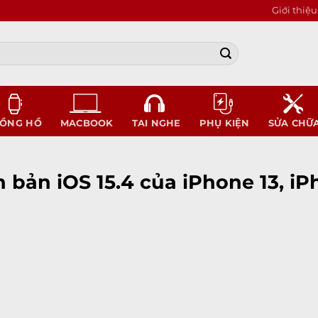
Giới thiệu
ỒNG HỒ
MACBOOK
TAI NGHE
PHỤ KIỆN
SỬA CHỮ
n bản iOS 15.4 của iPhone 13, iP