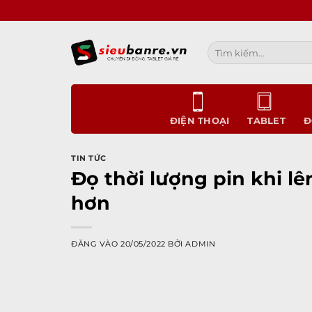
Bỏ
qua
nội
Tìm
dung
kiếm:
ĐIỆN THOẠI
TABLET
Đ
TIN TỨC
Đọ thời lượng pin khi lê
hơn
ĐĂNG VÀO
20/05/2022
BỞI
ADMIN