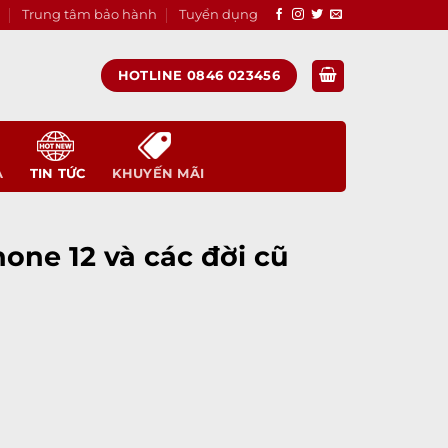
Trung tâm bảo hành
Tuyển dụng
HOTLINE 0846 023456
A
TIN TỨC
KHUYẾN MÃI
hone 12 và các đời cũ