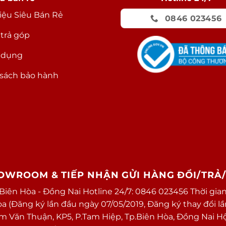
hiệu Siêu Bán Rẻ
0846 023456
 trả góp
 dụng
sách bảo hành
HOWROOM & TIẾP NHẬN GỬI HÀNG ĐỔI/TRẢ
 Biên Hòa - Đồng Nai Hotline 24/7: 0846 023456 Thời gian
(Đăng ký lần đầu ngày 07/05/2019, Đăng ký thay đổi lần 
ạm Văn Thuận, KP5, P.Tam Hiệp, Tp.Biên Hòa, Đồng Nai H