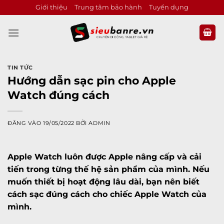
Bỏ
Giới thiệu
Trung tâm bảo hành
Tuyển dụng
qua
nội
dung
TIN TỨC
Hướng dẫn sạc pin cho Apple
Watch đúng cách
ĐĂNG VÀO
19/05/2022
BỞI
ADMIN
Apple Watch
luôn được Apple nâng cấp và cải
tiến trong từng thế hệ sản phẩm của mình. Nếu
muốn thiết bị hoạt động lâu dài, bạn nên biết
cách sạc đúng cách cho chiếc Apple Watch của
mình.