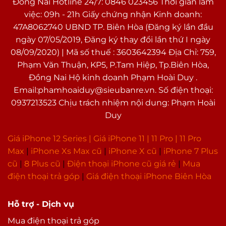
Đồng Nai Hotline 24/7: 0846 023456 Thời gian làm
việc: 09h - 21h Giấy chứng nhận Kinh doanh:
47A8062740 UBND TP. Biên Hòa (Đăng ký lần đầu
ngày 07/05/2019, Đăng ký thay đổi lần thứ I ngày
08/09/2020) | Mã số thuế : 3603642394 Địa Chỉ: 759,
Phạm Văn Thuận, KP5, P.Tam Hiệp, Tp.Biên Hòa,
Đồng Nai Hộ kinh doanh Phạm Hoài Duy .
Email:phamhoaiduy@sieubanre.vn. Số điện thoại:
0937213523 Chịu trách nhiệm nội dung: Phạm Hoài
Duy
Giá iPhone 12 Series |
Giá iPhone 11
|
11 Pro
|
11 Pro
Max
|
i
Phone Xs Max cũ
|
iPhone X cũ
|
iPhone 7 Plus
cũ
|
8 Plus cũ
|
Điện thoại iPhone cũ giá rẻ
|
Mua
điện thoại trả góp
|
Giá điện thoại iPhone Biên Hòa
Hỗ trợ - Dịch vụ
Mua điện thoại trả góp