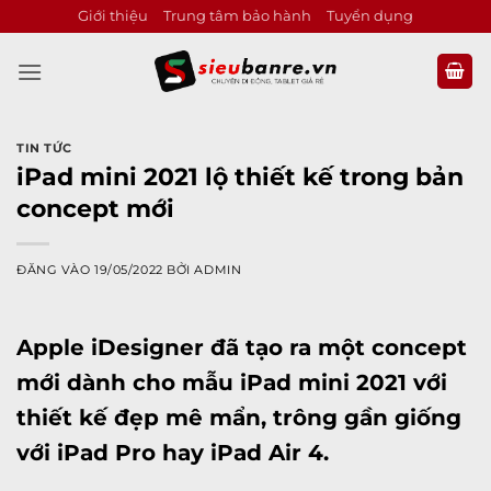
Bỏ
Giới thiệu
Trung tâm bảo hành
Tuyển dụng
qua
nội
dung
TIN TỨC
iPad mini 2021 lộ thiết kế trong bản
concept mới
ĐĂNG VÀO
19/05/2022
BỞI
ADMIN
Apple iDesigner đã tạo ra một concept
mới dành cho mẫu iPad mini 2021 với
thiết kế đẹp mê mẩn, trông gần giống
với iPad Pro hay iPad Air 4.