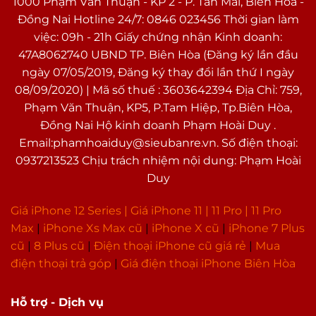
1000 Phạm Văn Thuận - KP 2 - P. Tân Mai, Biên Hòa -
Đồng Nai Hotline 24/7: 0846 023456 Thời gian làm
việc: 09h - 21h Giấy chứng nhận Kinh doanh:
47A8062740 UBND TP. Biên Hòa (Đăng ký lần đầu
ngày 07/05/2019, Đăng ký thay đổi lần thứ I ngày
08/09/2020) | Mã số thuế : 3603642394 Địa Chỉ: 759,
Phạm Văn Thuận, KP5, P.Tam Hiệp, Tp.Biên Hòa,
Đồng Nai Hộ kinh doanh Phạm Hoài Duy .
Email:phamhoaiduy@sieubanre.vn. Số điện thoại:
0937213523 Chịu trách nhiệm nội dung: Phạm Hoài
Duy
Giá iPhone 12 Series |
Giá iPhone 11
|
11 Pro
|
11 Pro
Max
|
i
Phone Xs Max cũ
|
iPhone X cũ
|
iPhone 7 Plus
cũ
|
8 Plus cũ
|
Điện thoại iPhone cũ giá rẻ
|
Mua
điện thoại trả góp
|
Giá điện thoại iPhone Biên Hòa
Hỗ trợ - Dịch vụ