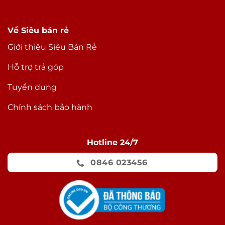
Không chỉ có camera chính mà camera selfie trên
Về Siêu bán rẻ
iPhone 11 Pro Max cũng được cải thiện rất nhiều.
Giới thiệu Siêu Bán Rẻ
Hỗ trợ trả góp
Tuyển dụng
Chính sách bảo hành
Hotline 24/7
0846 023456
Đầu tiên chúng ta có thể kể tới là độ phân giải
giờ đây đã được nâng lên thành 12 MP thay vì 7
MP như trên thế hệ trước.