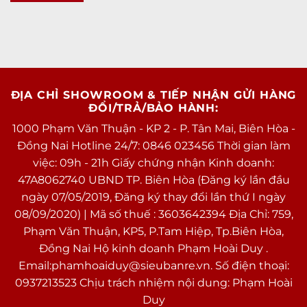
Loại pin
Pin chuẩn Li-Ion
được tích hợp thêm một camera góc rộng người
dùng iPhone giờ đây sẽ có được cho mình những
Công nghệ
Tiết kiệm pin, Sạc pin nhanh, Sạc
khung hình độc đáo hơn.
pin
pin không dây
Tiện ích
ĐỊA CHỈ SHOWROOM & TIẾP NHẬN GỬI HÀNG
Bảo mật nâng
Mở khoá khuôn mặt Face ID
ĐỔI/TRẢ/BẢO HÀNH:
cao
1000 Phạm Văn Thuận - KP 2 - P. Tân Mai, Biên Hòa -
Tính năng đặc
Dolby Audio™
Đồng Nai Hotline 24/7: 0846 023456 Thời gian làm
biệt
Đèn pin
việc: 09h - 21h Giấy chứng nhận Kinh doanh:
Apple Pay
47A8062740 UBND TP. Biên Hòa (Đăng ký lần đầu
Sạc pin không dây
ngày 07/05/2019, Đăng ký thay đổi lần thứ I ngày
Sạc pin nhanh
08/09/2020) | Mã số thuế : 3603642394 Địa Chỉ: 759,
Chuẩn Kháng nước, Chuẩn
Phạm Văn Thuận, KP5, P.Tam Hiệp, Tp.Biên Hòa,
kháng bụi
Đồng Nai Hộ kinh doanh Phạm Hoài Duy .
Email:phamhoaiduy@sieubanre.vn. Số điện thoại:
Ghi âm
Có, microphone chuyên dụng
0937213523 Chịu trách nhiệm nội dung: Phạm Hoài
Ảnh chụp chế độ cơ bản bình thường với camera
chống ồn
Duy
chính