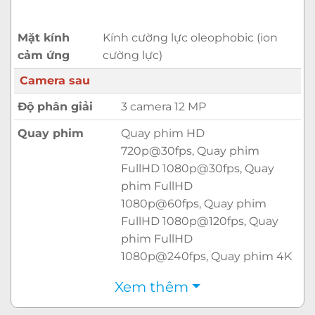
cụm camera mới được Apple nâng cấp
rất nhiều.
Mặt kính
Kính cường lực oleophobic (ion
cảm ứng
cường lực)
Camera sau
Độ phân giải
3 camera 12 MP
Quay phim
Quay phim HD
720p@30fps, Quay phim
FullHD 1080p@30fps, Quay
phim FullHD
1080p@60fps, Quay phim
Lần đầu tiên chúng ta sẽ có một chiếc iPhone với
FullHD 1080p@120fps, Quay
3 camera ở mặt sau và cả 3 camera này đều có độ
phim FullHD
phân giải là 12 MP.
1080p@240fps, Quay phim 4K
2160p@24fps, Quay phim 4K
Xem thêm
2160p@30fps, Quay phim 4K
2160p@60fps