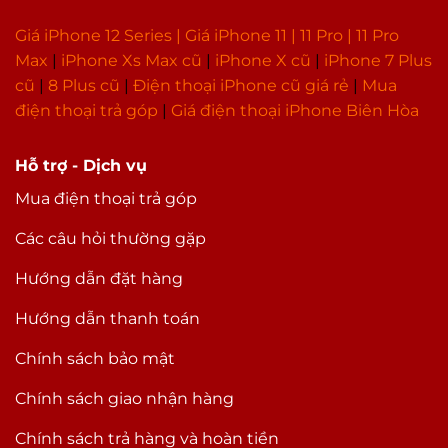
Radio
Không
Giá iPhone 12 Series |
Giá iPhone 11
|
11 Pro
|
11 Pro
Bạn muốn chụp một tòa nhà cao tầng, bạn
Xem phim
H.264(MPEG4-AVC)
Max
|
i
Phone Xs Max cũ
|
iPhone X cũ
|
iPhone 7 Plus
muốn ghi lại khung cảnh thiên nhiên hùng vĩ mà
cũ
|
8 Plus cũ
|
Điện thoại iPhone cũ giá rẻ
|
Mua
mình nhìn thấy thì camera góc siêu rộng sẽ làm
Nghe nhạc
Lossless, MP3, AAC, FLAC
điện thoại trả góp
|
Giá điện thoại iPhone Biên Hòa
rất tốt trong những điều kiện này.
Thông tin khác
Thời điểm ra
11/2019
Hỗ trợ - Dịch vụ
mắt
Mua điện thoại trả góp
Các câu hỏi thường gặp
Hướng dẫn đặt hàng
Hướng dẫn thanh toán
Chính sách bảo mật
Chính sách giao nhận hàng
Chính sách trả hàng và hoàn tiền
Camera trước cũng mang lại sự khác biệt