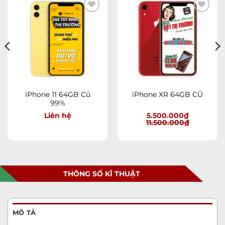
Add to
Add to
wishlist
wishlist
iPhone 11 64GB Cũ
iPhone XR 64GB CŨ
99%
Liên hệ
5.500.000
₫
11.500.000
₫
THÔNG SỐ KĨ THUẬT
MÔ TẢ