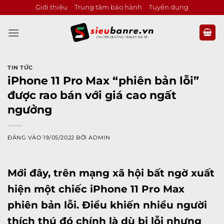
Bỏ
Giới thiệu
Trung tâm bảo hành
Tuyển dụng
qua
nội
dung
TIN TỨC
iPhone 11 Pro Max “phiên bản lỗi”
được rao bán với giá cao ngất
ngưởng
ĐĂNG VÀO
19/05/2022
BỞI
ADMIN
Mới đây, trên mạng xã hội bất ngờ xuất
hiện một chiếc
iPhone 11 Pro Max
phiên bản lỗi. Điều khiến nhiều người
thích thú đó chính là dù bị lỗi nhưng