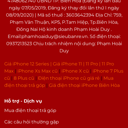
47A8062740 UBND TP. Biên Hòa (Đăng ký lần đầu
ngày 07/05/2019, Đăng ký thay đổi lần thứ I ngày
08/09/2020) | Mã số thuế : 3603642394 Địa Chỉ: 759,
Phạm Văn Thuận, KP5, P.Tam Hiệp, Tp.Biên Hòa,
Đồng Nai Hộ kinh doanh Phạm Hoài Duy .
Email:phamhoaiduy@sieubanre.vn. Số điện thoại:
0937213523 Chịu trách nhiệm nội dung: Phạm Hoài
Duy
Giá iPhone 12 Series |
Giá iPhone 11
|
11 Pro
|
11 Pro
Max
|
i
Phone Xs Max cũ
|
iPhone X cũ
|
iPhone 7 Plus
cũ
|
8 Plus cũ
|
Điện thoại iPhone cũ giá rẻ
|
Mua
điện thoại trả góp
|
Giá điện thoại iPhone Biên Hòa
Hỗ trợ - Dịch vụ
Mua điện thoại trả góp
Các câu hỏi thường gặp