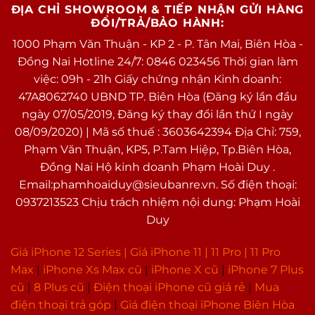
ĐỊA CHỈ SHOWROOM & TIẾP NHẬN GỬI HÀNG
Loại pin
Pin chuẩn Li-Ion
tuyệt đẹp, gợi nhớ về kiểu dáng cổ điển
ĐỔI/TRẢ/BẢO HÀNH:
của
iPhone 5
.
Công nghệ
Tiết kiệm pin, Sạc pin nhanh, Sạc
1000 Phạm Văn Thuận - KP 2 - P. Tân Mai, Biên Hòa -
pin
pin không dây
Đồng Nai Hotline 24/7: 0846 023456 Thời gian làm
việc: 09h - 21h Giấy chứng nhận Kinh doanh:
Tiện ích
47A8062740 UBND TP. Biên Hòa (Đăng ký lần đầu
Bảo mật nâng
Mở khoá khuôn mặt Face ID
ngày 07/05/2019, Đăng ký thay đổi lần thứ I ngày
cao
08/09/2020) | Mã số thuế : 3603642394 Địa Chỉ: 759,
Phạm Văn Thuận, KP5, P.Tam Hiệp, Tp.Biên Hòa,
Tính năng đặc
Dolby Audio™
Đồng Nai Hộ kinh doanh Phạm Hoài Duy .
biệt
Đèn pin
Email:phamhoaiduy@sieubanre.vn. Số điện thoại:
Apple Pay
0937213523 Chịu trách nhiệm nội dung: Phạm Hoài
Sạc pin không dây
Duy
Sạc pin nhanh
Chuẩn Kháng nước, Chuẩn
Giá iPhone 12 Series |
Giá iPhone 11
|
11 Pro
|
11 Pro
kháng bụi
Max
|
i
Phone Xs Max cũ
|
iPhone X cũ
|
iPhone 7 Plus
Ghi âm
Có, microphone chuyên dụng
Như thường lệ, thân máy của iPhone 12 là khung
cũ
|
8 Plus cũ
|
Điện thoại iPhone cũ giá rẻ
|
Mua
chống ồn
nhôm và mặt lưng kính, cho phép sạc không dây.
điện thoại trả góp
|
Giá điện thoại iPhone Biên Hòa