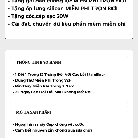
• Tặng gói dán cường lực MIỄN PHÍ TRỌN ĐỜI
• Tặng ốp lưng silicon MIỄN PHÍ TRỌN ĐỜI
• Tặng cóc,cáp sạc 20W
• Cài đặt, chuyển dữ liệu phần mềm miễn phí
THÔNG TIN BẢO HÀNH
• 1 Đổi 1 Trong 12 Tháng Đối Với Các Lỗi MainBoar
• Dùng Thử Miễn Phí Trong 72H
• Pin Thay Miễn Phí Trong 2 Năm
• 25 Ngày Lên Đời Đổi Màu Không Mất Phí
MÔ TẢ SẢN PHẨM
•
Ngoại hình máy đẹp không vết xước
•
Cam kết nguyên zin không qua sữa chữa