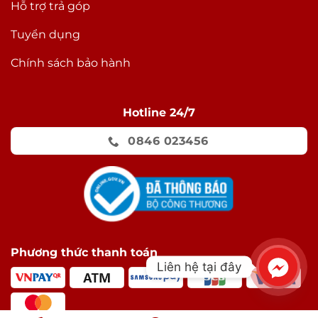
Hỗ trợ trả góp
Tuyển dụng
Chính sách bảo hành
Hotline 24/7
iPhone 12 có màn hình 6,1 inch độ phân giải 1170 x
0846 023456
2532 pixel (tỷ lệ khung hình 19,5: 9). Vì thế, mật độ
điểm ảnh trên mỗi inch là 457, sắc nét hơn nhiều
so với 324 PPI trên iPhone 11.
Màn hình iPhone 12 hiện được bảo vệ với lớp kính
Ceramic Shield mới. Nó được phát triển với sự
hợp tác của Apple và Corning. Lớp kính này bao
Phương thức thanh toán
gồm các tinh thể gốm sứ nano được tích hợp
Liên hệ tại đây
bên trong, giúp cho Apple khẳng định chiếc
iPhone này sở hữu “mặt kính smartphone bền
nhất”.