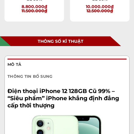
8.800.000
₫
10.000.000
₫
11.500.000
₫
12.500.000
₫
THÔNG SỐ KĨ THUẬT
MÔ TẢ
THÔNG TIN BỔ SUNG
Điện thoại
iPhone 12 128GB Cũ 99%
–
“Siêu phẩm” iPhone khẳng định đẳng
cấp thời thượng