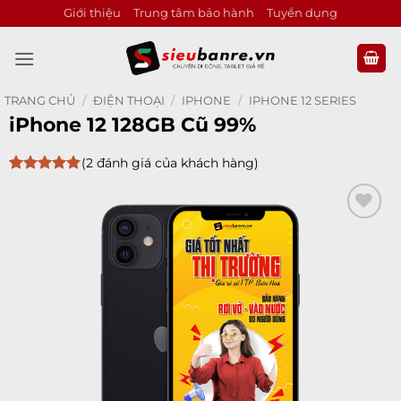
Bỏ
Giới thiệu
Trung tâm bảo hành
Tuyển dụng
qua
nội
dung
TRANG CHỦ
/
ĐIỆN THOẠI
/
IPHONE
/
IPHONE 12 SERIES
iPhone 12 128GB Cũ 99%
(
2
đánh giá của khách hàng)
5
2
trên 5
dựa trên
đánh giá
Add to
wishlist