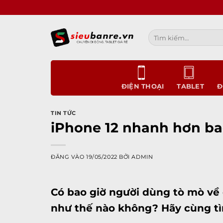
Bỏ
qua
nội
Tìm
dung
kiếm:
ĐIỆN THOẠI
TABLET
Đ
TIN TỨC
iPhone 12 nhanh hơn ba
ĐĂNG VÀO
19/05/2022
BỞI
ADMIN
Có bao giờ người dùng tò mò về 
như thế nào không? Hãy cùng tìm