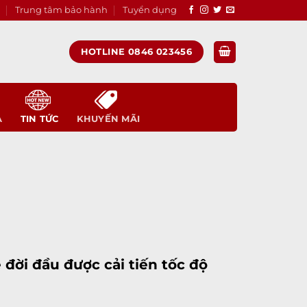
Trung tâm bảo hành
Tuyển dụng
HOTLINE 0846 023456
A
TIN TỨC
KHUYẾN MÃI
e
đời đầu được cải tiến tốc độ