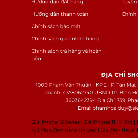
Hướng dẫn đặt hàng
Tuyển
Hướng dẫn thanh toán
Chính 
Chính sách bảo mật
Chính sách giao nhận hàng
Chính sách trả hàng và hoàn
tiền
ĐỊA CHỈ S
1000 Phạm Văn Thuận - KP 2 - P. Tân Mai,
doanh: 47A8062740 UBND TP. Biên Hòa 
3603642394 Địa Chỉ: 759, Ph
Email:phamhoaiduy@sieu
Giá iPhone 12 Series |
Giá iPhone 11
|
11 Pro
|
1
rẻ
|
Mua điện thoại trả góp
|
Giá điện thoại