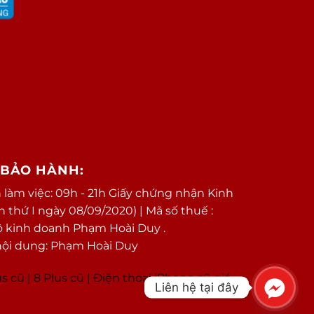
/BẢO HÀNH:
 làm việc: 09h - 21h Giấy chứng nhận Kinh
thứ I ngày 08/09/2020) | Mã số thuế :
ộ kinh doanh Phạm Hoài Duy .
nội dung: Phạm Hoài Duy
us cũ
|
8 Plus cũ
|
Điện thoại iPhone cũ giá
Liên hệ tại đây