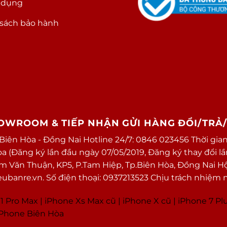
 dụng
sách bảo hành
HOWROOM & TIẾP NHẬN GỬI HÀNG ĐỔI/TRẢ
 Biên Hòa - Đồng Nai Hotline 24/7: 0846 023456 Thời gian
(Đăng ký lần đầu ngày 07/05/2019, Đăng ký thay đổi lần 
ạm Văn Thuận, KP5, P.Tam Hiệp, Tp.Biên Hòa, Đồng Nai H
banre.vn. Số điện thoại: 0937213523 Chịu trách nhiệm 
1 Pro Max
|
i
Phone Xs Max cũ
|
iPhone X cũ
|
iPhone 7 Pl
 iPhone Biên Hòa