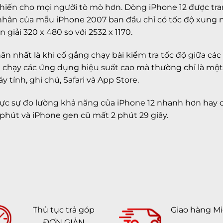
khiến cho mọi người tò mò hơn. Dòng iPhone 12 được tra
1 nhân của mẫu iPhone 2007 ban đầu chỉ có tốc độ xung 
iải 320 x 480 so với 2532 x 1170.
 nhất là khi cố gắng chạy bài kiểm tra tốc độ giữa các
hạy các ứng dụng hiệu suất cao mà thường chỉ là một ph
tính, ghi chú, Safari và App Store.
 thực sự đo lường khả năng của iPhone 12 nhanh hơn hay
 phút và iPhone gen cũ mất 2 phút 29 giây.
Thủ tục trả góp
Giao hàng Mi
ĐƠN GIẢN