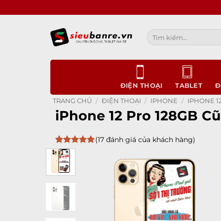
Bỏ
qua
nội
Tìm
dung
kiếm:
ĐIỆN THOẠI
TABLET
Đ
TRANG CHỦ
/
ĐIỆN THOẠI
/
IPHONE
/
IPHONE 12
iPhone 12 Pro 128GB Cũ
(
17
đánh giá của khách hàng)
5
17
trên 5
dựa trên
đánh giá
Add to
wishlist