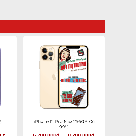
dd to
Add to
shlist
wishlist
+
iPhone 12 Pro Max 256GB Cũ
%
99%
00
₫
12.200.000
₫
13.200.000
₫