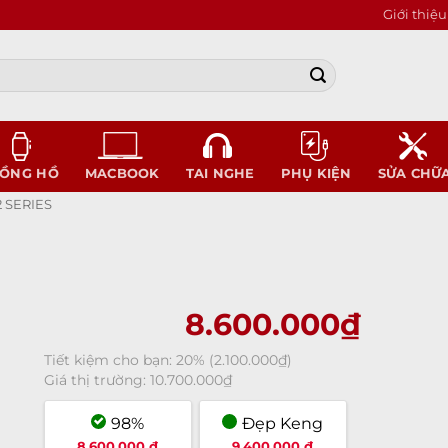
Giới thiệu
ỒNG HỒ
MACBOOK
TAI NGHE
PHỤ KIỆN
SỬA CHỮ
 SERIES
8.600.000
₫
Tiết kiệm cho bạn:
20%
(
2.100.000
₫
)
Giá thị trường:
10.700.000
₫
98%
Đẹp Keng
8.600.000 ₫
9.400.000 ₫