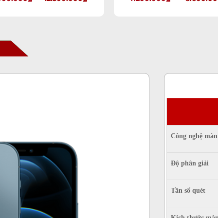
ày
c
ớc
ớc
Công nghệ màn
ớc
ờ
Độ phân giải
a
Tần số quét
Kích thước màn