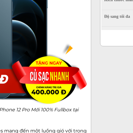
Độ sang tối đa
Mặt kính cảm 
Độ phân giải
Quay phim
hone 12 Pro Mới 100% Fullbox tại
es mang đến một luồng gió với trong