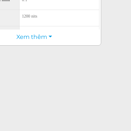
1200 nits
ứng
Kính cường lực Ceramic Shield
Xem thêm
Camera Sau
2 Camera 12 MP
4K 2160p@24fps
4K 2160p@30fps
4K 2160p@60fps
FullHD 1080p@30fps
FullHD 1080p@60fps
HD 720p@30fps