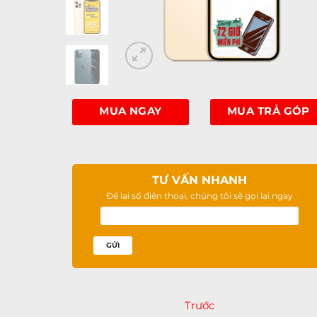
MUA NGAY
MUA TRẢ GÓP
TƯ VẤN NHANH
Để lại số điện thoại, chúng tôi sẽ gọi lại ngay
Chị. Cẩm Bào - (09xxxx0111) Đã Mua Hôm Qu
Chị. Kim Thị Thu Hiền - (09xxxx0789) Đã Mu
Sáng Nay
Anh. Vũ Thanh Tú - (09xxxx8891) Đã Mua 2 Gi
Trước
Anh. Duy Phương - (03xxxx0186) Đã Mua 3 Ng