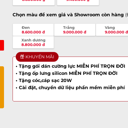
Chọn màu để xem giá và Showroom còn hàng
(
Đen
Trắng
Vàng
8.600.000 đ
9.000.000 đ
9.000.000 đ
Xanh dương
8.800.000 đ
KHUYẾN MÃI
• Tặng gói dán cường lực MIỄN PHÍ TRỌN ĐỜI
• Tặng ốp lưng silicon MIỄN PHÍ TRỌN ĐỜI
• Tặng cóc,cáp sạc 20W
• Cài đặt, chuyển dữ liệu phần mềm miễn phí
a
a
ờ
ày