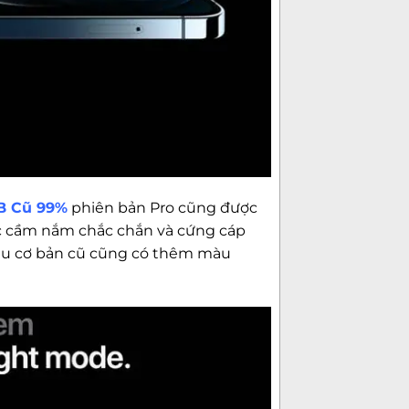
Chip xử lý (CP
Tốc độ CPU
Chip đồ hoạ (
RAM
Bộ nhớ trong
GB Cũ 99%
phiên bản Pro cũng được
Bộ nhớ trong (
c cầm nắm chắc chắn và cứng cáp
Danh bạ
màu cơ bản cũ cũng có thêm màu
Mạng di động
Số khe SIM
Thực hiện cuộc 
WiFi