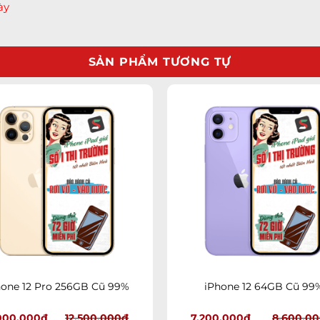
c
SẢN PHẨM TƯƠNG TỰ
Add to
A
ớc
wishlist
wi
ớc
ớc
ờ
a
+
a
hone 12 Pro 256GB Cũ 99%
iPhone 12 64GB Cũ 99
ờ
000.000
₫
12.500.000
₫
7.200.000
₫
8.600.0