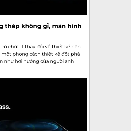
Độ phân giải
g thép không gỉ, màn hình
Video Call
Tính năng
có chút ít thay đổi về thiết kế bên
 một phong cách thiết kế đột phá
òn như hơi hướng của người anh
Hệ điều hành