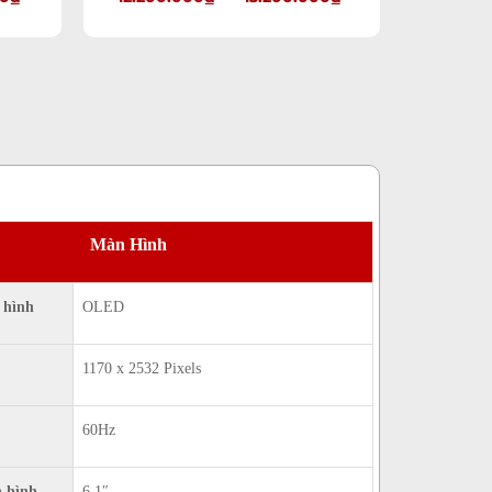
Màn Hình
 hình
OLED
1170 x 2532 Pixels
60Hz
 hình
6.1″