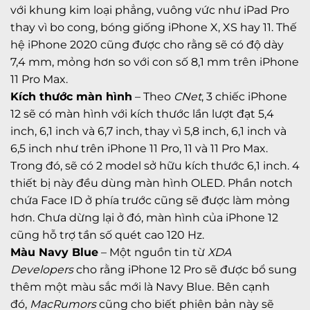
với khung kim loại phẳng, vuông vức như iPad Pro
thay vì bo cong, bóng giống
iPhone X
, XS hay 11. Thế
hệ iPhone 2020 cũng được cho rằng sẽ có độ dày
7,4 mm, mỏng hơn so với con số 8,1 mm trên iPhone
11 Pro Max.
Kích thước màn hình
– Theo
CNet
, 3 chiếc iPhone
12 sẽ có màn hình với kích thước lần lượt đạt 5,4
inch, 6,1 inch và 6,7 inch, thay vì 5,8 inch, 6,1 inch và
6,5 inch như trên iPhone 11 Pro, 11 và 11 Pro Max.
Trong đó, sẽ có 2 model sở hữu kích thước 6,1 inch. 4
thiết bị này đều dùng màn hình OLED. Phần notch
chứa Face ID ở phía trước cũng sẽ được làm mỏng
hơn. Chưa dừng lại ở đó, màn hình của iPhone 12
cũng hỗ trợ tần số quét cao 120 Hz.
Màu Navy Blue
– Một nguồn tin từ
XDA
Developers
cho rằng iPhone 12 Pro sẽ được bổ sung
thêm một màu sắc mới là Navy Blue. Bên cạnh
đó,
MacRumors
cũng cho biết phiên bản này sẽ