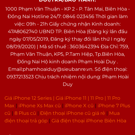
1000 Phạm Văn Thuận - KP 2 - P. Tân Mai, Biên Hòa -
Đồng Nai Hotline 24/7: 0846 023456 Thời gian làm
việc: 09h - 21h Giấy chứng nhận Kinh doanh:
47A8062740 UBND TP. Biên Hòa (Đăng ký lần đầu
ngày 07/05/2019, Đăng ký thay đổi lần thứ I ngày
08/09/2020) | Mã số thuế : 3603642394 Địa Chỉ: 759,
Phạm Văn Thuận, KP5, P.Tam Hiệp, Tp.Biên Hòa,
Đồng Nai Hộ kinh doanh Phạm Hoài Duy .
Email:phamhoaiduy@sieubanre.vn. Số điện thoại:
0937213523 Chịu trách nhiệm nội dung: Phạm Hoài
Duy
Giá iPhone 12 Series |
Giá iPhone 11
|
11 Pro
|
11 Pro
Max
|
i
Phone Xs Max cũ
|
iPhone X cũ
|
iPhone 7 Plus
cũ
|
8 Plus cũ
|
Điện thoại iPhone cũ giá rẻ
|
Mua
điện thoại trả góp
|
Giá điện thoại iPhone Biên Hòa