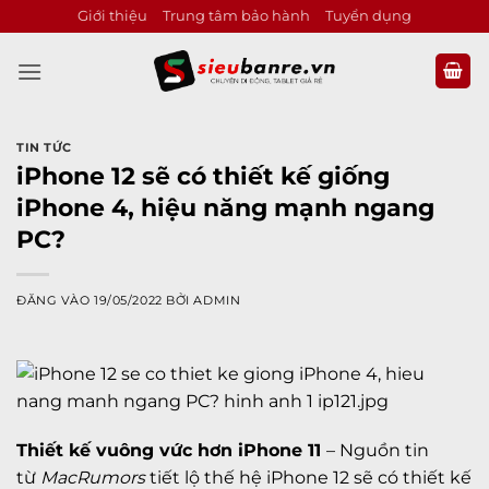
Bỏ
Giới thiệu
Trung tâm bảo hành
Tuyển dụng
qua
nội
dung
TIN TỨC
iPhone 12 sẽ có thiết kế giống
iPhone 4, hiệu năng mạnh ngang
PC?
ĐĂNG VÀO
19/05/2022
BỞI
ADMIN
Thiết kế vuông vức hơn
iPhone
11
– Nguồn tin
từ
MacRumors
tiết lộ thế hệ iPhone 12 sẽ có thiết kế