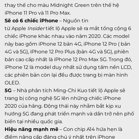
thay thế cho màu Midnight Green trên thế hệ
iPhone 11 Pro và 11 Pro Max.
Sẽ có 6 chiếc iPhone
– Nguồn tin
từ
Apple
Insider
tiết lộ Apple sẽ ra mắt tổng cộng 6
chiếc iPhone khác nhau vào năm 2020. Các model
này bao gồm iPhone 12 bản 4G, iPhone 12 Pro ( bản
4G và 5G), iPhone 12 Pro Plus (bản 4G và 5G), phiên
bản cao cấp nhất là iPhone 12 Pro Max 5G. Trong đó,
iPhone 12 là model duy nhất sử dụng tấm nền LCD,
các phiên bản còn lại đều được trang bị màn hình
OLED.
5G
– Nhà phân tích Ming-Chi Kuo tiết lộ Apple sẽ
trang bị công nghệ 5G lên những chiếc iPhone
2020 của hãng. Động thái này nhằm bắt kịp xu
hướng 5G đang phát triển mạnh và dần trở nên phổ
biến tại nhiều quốc gia.
Hiệu năng mạnh mẽ
– Con chip A14 hứa hẹn là
điểm nâng cấp đáng chú ý nhất trên iPhone