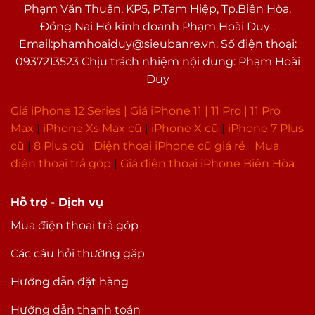
Phạm Văn Thuận, KP5, P.Tam Hiệp, Tp.Biên Hòa,
Đồng Nai Hộ kinh doanh Phạm Hoài Duy .
Email:phamhoaiduy@sieubanre.vn. Số điện thoại:
0937213523 Chịu trách nhiệm nội dung: Phạm Hoài
Duy
Giá iPhone 12 Series |
Giá iPhone 11
|
11 Pro
|
11 Pro
Max
|
i
Phone Xs Max cũ
|
iPhone X cũ
|
iPhone 7 Plus
cũ
|
8 Plus cũ
|
Điện thoại iPhone cũ giá rẻ
|
Mua
điện thoại trả góp
|
Giá điện thoại iPhone Biên Hòa
Hỗ trợ - Dịch vụ
Mua điện thoại trả góp
Các câu hỏi thường gặp
Hướng dẫn đặt hàng
Hướng dẫn thanh toán