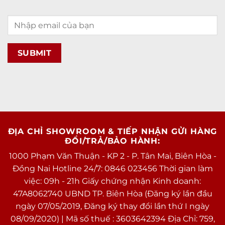
ĐỊA CHỈ SHOWROOM & TIẾP NHẬN GỬI HÀNG
ĐỔI/TRẢ/BẢO HÀNH:
1000 Phạm Văn Thuận - KP 2 - P. Tân Mai, Biên Hòa -
Đồng Nai Hotline 24/7: 0846 023456 Thời gian làm
việc: 09h - 21h Giấy chứng nhận Kinh doanh:
47A8062740 UBND TP. Biên Hòa (Đăng ký lần đầu
ngày 07/05/2019, Đăng ký thay đổi lần thứ I ngày
08/09/2020) | Mã số thuế : 3603642394 Địa Chỉ: 759,