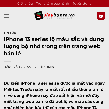
Bỏ
Giới thiệu
Trung tâm bảo hành
Tuyển dụng
qua
nội
dung
TIN TỨC
iPhone 13 series lộ màu sắc và dung
lượng bộ nhớ trong trên trang web
bán lẻ
ĐĂNG VÀO
20/05/2022
BỞI
ADMIN
Dự kiến iPhone 13 series sẽ được ra mắt vào ngày
14/9 tới. Trước ngày ra mắt rất nhiều thông tin rò
rỉ về dòng iPhone này đã xuất hiện và mới đây
một trang web bán lẻ đã tiết lộ về màu sắc cũng
như phiên bản lưu trữ của các mẫu iPhone 13.