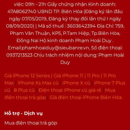
việc: 09h - 21h Giấy chứng nhận Kinh doanh:
47A8062740 UBND TP. Biên Hòa (Đăng ký lần đầu
ngày 07/05/2019, Đăng ký thay đổi lần thứ I ngày
08/09/2020) | Mã số thuế : 3603642394 Địa Chỉ: 759,
Phạm Văn Thuận, KP5, P.Tam Hiệp, Tp.Biên Hòa,
Đồng Nai Hộ kinh doanh Phạm Hoài Duy .
Email:phamhoaiduy@sieubanre.vn. Số điện thoại:
0937213523 Chịu trách nhiệm nội dung: Phạm Hoài
Duy
Giá iPhone 12 Series |
Giá iPhone 11
|
11 Pro
|
11 Pro
Max
|
i
Phone Xs Max cũ
|
iPhone X cũ
|
iPhone 7 Plus
cũ
|
8 Plus cũ
|
Điện thoại iPhone cũ giá rẻ
|
Mua
điện thoại trả góp
|
Giá điện thoại iPhone Biên Hòa
Hỗ trợ - Dịch vụ
Mua điện thoại trả góp