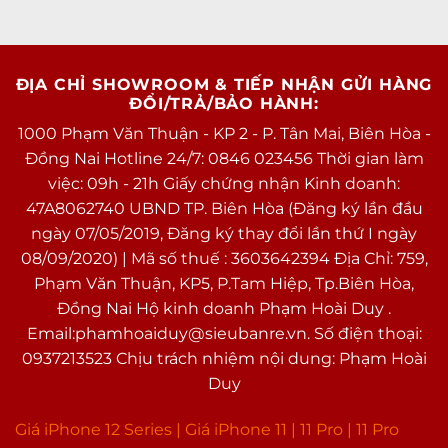
ĐỊA CHỈ SHOWROOM & TIẾP NHẬN GỬI HÀNG
ĐỔI/TRẢ/BẢO HÀNH:
1000 Phạm Văn Thuận - KP 2 - P. Tân Mai, Biên Hòa -
Đồng Nai Hotline 24/7: 0846 023456 Thời gian làm
việc: 09h - 21h Giấy chứng nhận Kinh doanh:
47A8062740 UBND TP. Biên Hòa (Đăng ký lần đầu
ngày 07/05/2019, Đăng ký thay đổi lần thứ I ngày
08/09/2020) | Mã số thuế : 3603642394 Địa Chỉ: 759,
Phạm Văn Thuận, KP5, P.Tam Hiệp, Tp.Biên Hòa,
Đồng Nai Hộ kinh doanh Phạm Hoài Duy .
Email:phamhoaiduy@sieubanre.vn. Số điện thoại:
0937213523 Chịu trách nhiệm nội dung: Phạm Hoài
Duy
Giá iPhone 12 Series |
Giá iPhone 11
|
11 Pro
|
11 Pro