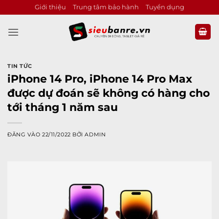
Bỏ
Giới thiệu
Trung tâm bảo hành
Tuyển dụng
qua
nội
dung
TIN TỨC
iPhone 14 Pro, iPhone 14 Pro Max
được dự đoán sẽ không có hàng cho
tới tháng 1 năm sau
ĐĂNG VÀO
22/11/2022
BỞI
ADMIN