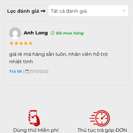
Quay phim Full HD
Lọc đánh giá
Quay phim 4K
HDR
Tự động lấy nét (AF)
Anh Long
Đã mua hàng
Quay chậm (Slow Motion)
Nhãn dán (AR Sticker)
★
★
★
★
★
Retina Flash
giá rẻ mà hàng sẵn luôn, nhân viên hỗ trợ
Nhận diện khuôn mặt
nhiệt tình
Trả lời
|
21/10/2022
Hệ điều hành & CPU
Hệ điều hành
iOS 16
Apple A15 Bionic
Chip xử lý (CPU)
6 Nhân (x2 3.23 GHz Avalanche +
Tốc độ CPU
x4 1.82 GHz Blizzard)
Chip đồ hoạ (GPU)
Apple GPU 5 nhân
Dùng thử Miễn phí
Thủ tục trả góp ĐƠN