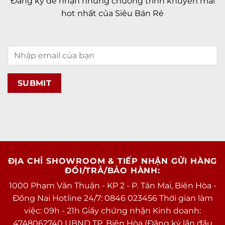
Đăng ký để nhận những chương trình khuyến mãi
A2DP
hot nhất của Siêu Bán Rẻ
Bluetooth
v5.0
v5.1
GPS
BDS
A-GPS
GLONASS
GALILEO
QZSS
Cổng kết nối/sạc
Lightning
ĐỊA CHỈ SHOWROOM & TIẾP NHẬN GỬI HÀNG
Jack tai nghe
Lightning
ĐỔI/TRẢ/BẢO HÀNH:
NFC
1000 Phạm Văn Thuận - KP 2 - P. Tân Mai, Biên Hòa -
Kết nối khác
OTG
Đồng Nai Hotline 24/7: 0846 023456 Thời gian làm
việc: 09h - 21h Giấy chứng nhận Kinh doanh:
Tiện ích
47A8062740 UBND TP. Biên Hòa (Đăng ký lần đầu