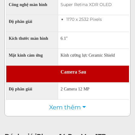
Super Retina XDR OLED
Công nghệ màn hình
1170 x 2532 Pixels
Độ phân giải
Kích thước màn hình
6.1″
Mặt kính cảm ứng
Kính cường lực Ceramic Shield
Camera Sau
Độ phân giải
2 Camera 12 MP
4K 2160p@24fps
Xem thêm
Quay phim
4K 2160p@30fps
4K 2160p@60fps
FullHD 1080p@30fps