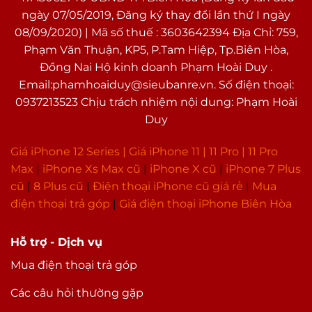
ngày 07/05/2019, Đăng ký thay đổi lần thứ I ngày
Bảo mật nâng cao
Mở khoá khuôn mặt Face ID
08/09/2020) | Mã số thuế : 3603642394 Địa Chỉ: 759,
Radio
Phạm Văn Thuận, KP5, P.Tam Hiệp, Tp.Biên Hòa,
Đồng Nai Hộ kinh doanh Phạm Hoài Duy .
Ghi âm
Có, Micro chuyên dụng chống ồn
Email:phamhoaiduy@sieubanre.vn. Số điện thoại:
Radio
Không
0937213523 Chịu trách nhiệm nội dung: Phạm Hoài
Duy
Xem phim
H.264 (MPEG4-AVC)
Nghe nhạc
Lossless, MP3, AAC, FLAC
Giá iPhone 12 Series |
Giá iPhone 11
|
11 Pro
|
11 Pro
Max
|
i
Phone Xs Max cũ
|
iPhone X cũ
|
iPhone 7 Plus
Thiết kế & Trọng lượng
cũ
|
8 Plus cũ
|
Điện thoại iPhone cũ giá rẻ
|
Mua
Thiết kế
Nguyên khối
điện thoại trả góp
|
Giá điện thoại iPhone Biên Hòa
Chất liệu
Khung thép không gỉ & mặt lưng kính
cường lực
Hỗ trợ - Dịch vụ
Kích thước
Dài 146.7 mm – Ngang 71.5 mm – Dày
Mua điện thoại trả góp
7.8mm
Các câu hỏi thường gặp
Trọng lượng
172 g