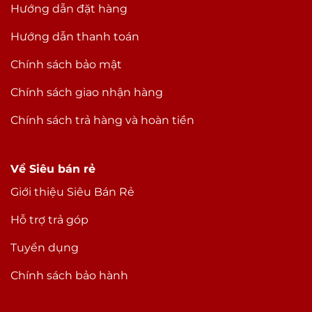
Hướng dẫn đặt hàng
Pin & Sạc
Hướng dẫn thanh toán
Dung lượng pin
Đang cập nhật
Loại Pin
Chuẩn Lion
Chính sách bảo mật
Sạc nhanh
Công nghệ Pin
Chính sách giao nhận hàng
Sạc không dây
Sạc ngược không dây
Chính sách trả hàng và hoàn tiền
Tiết kiệm pin
Về Siêu bán rẻ
Giới thiệu Siêu Bán Rẻ
Hỗ trợ trả góp
Tuyển dụng
Chính sách bảo hành