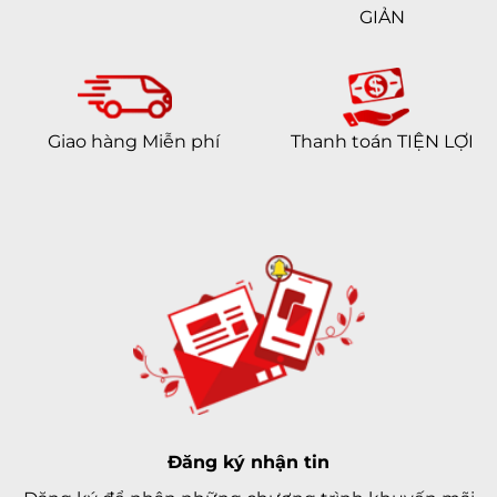
Bộ nhớ & Lưu trữ
GIẢN
RAM
4 GB
Bộ nhớ trong
128 GB
Bộ nhớ còn lại (khả
Đang cập nhật
Giao hàng Miễn phí
Thanh toán TIỆN LỢI
dụng)
Thẻ nhớ ngoài
Không
Kết nối
5G
Mạng di động
Số khe SIM
1 eSIM & 1 Nano SIM
Thực hiện cuộc gọi
FaceTime
Dual-band
WiFi
802.11 a/b/g/n/ac/6, dual-band,
hotspot
Đăng ký nhận tin
Wi-Fi hotspot