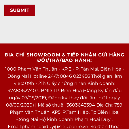
ĐỊA CHỈ SHOWROOM & TIẾP NHẬN GỬI HÀNG
ĐỔI/TRẢ/BẢO HÀNH:
1000 Phạm Văn Thuận - KP 2 - P. Tân Mai, Biên Hòa -
Đồng Nai Hotline 24/7: 0846 023456 Thời gian làm
việc: 09h - 21h Giấy chứng nhận Kinh doanh:
47A8062740 UBND TP. Biên Hòa (Đăng ký lần đầu
ngày 07/05/2019, Đăng ký thay đổi lần thứ I ngày
08/09/2020) | Mã số thuế : 3603642394 Địa Chỉ: 759,
Phạm Văn Thuận, KP5, P.Tam Hiệp, Tp.Biên Hòa,
Đồng Nai Hộ kinh doanh Phạm Hoài Duy .
Email:phamhoaiduy@sieubanre.vn. Số điện thoại: