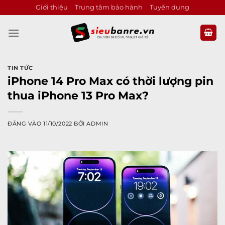
Bỏ
Giới thiệu
Trung tâm bảo hành
Tuyển dụng
qua
nội
dung
TIN TỨC
iPhone 14 Pro Max có thời lượng pin
thua iPhone 13 Pro Max?
ĐĂNG VÀO
11/10/2022
BỞI
ADMIN