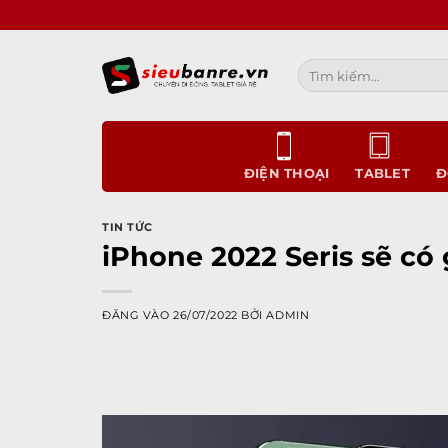
Bỏ
qua
nội
Tìm
dung
kiếm:
ĐIỆN THOẠI
TABLET
Đ
TIN TỨC
iPhone 2022 Seris sẽ có 
ĐĂNG VÀO
26/07/2022
BỞI
ADMIN