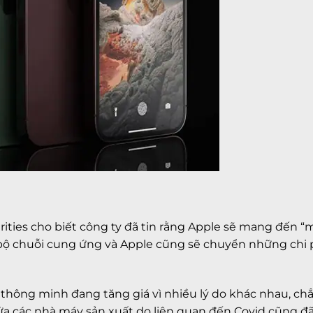
ties cho biết công ty đã tin rằng Apple sẽ mang đến “
n bộ chuỗi cung ứng và Apple cũng sẽ chuyển những chi 
ại thông minh đang tăng giá vì nhiều lý do khác nhau, 
cửa các nhà máy sản xuất do liên quan đến Covid cũng đ