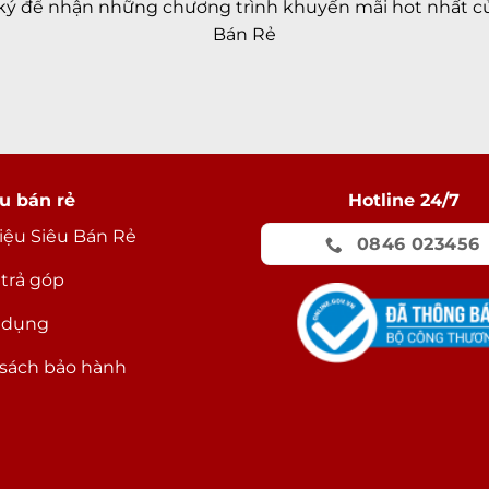
ký để nhận những chương trình khuyến mãi hot nhất củ
Bán Rẻ
u bán rẻ
Hotline 24/7
hiệu Siêu Bán Rẻ
0846 023456
 trả góp
 dụng
sách bảo hành