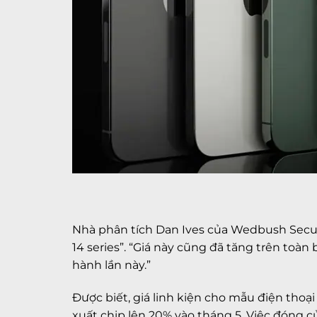
Nhà phân tích Dan Ives của Wedbush Securi
14 series”. “Giá này cũng đã tăng trên toà
hành lần này.”
Được biết, giá linh kiện cho mẫu điện tho
xuất chip lên 20% vào tháng 5. Việc đóng 