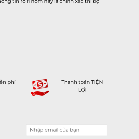
ng tin rò rỉ hôm nay là chính xác thì bộ
ễn phí
Thanh toán TIỆN
LỢI