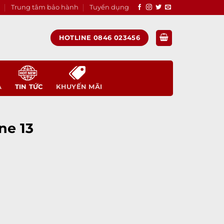
Trung tâm bảo hành
Tuyển dụng
HOTLINE 0846 023456
A
TIN TỨC
KHUYẾN MÃI
ne 13