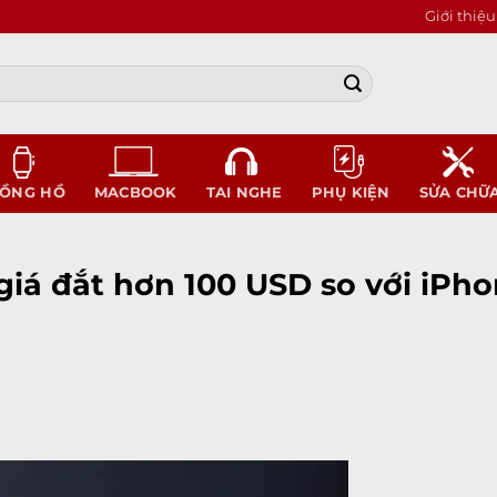
Giới thiệu
ỒNG HỒ
MACBOOK
TAI NGHE
PHỤ KIỆN
SỬA CHỮ
giá đắt hơn 100 USD so với iPho