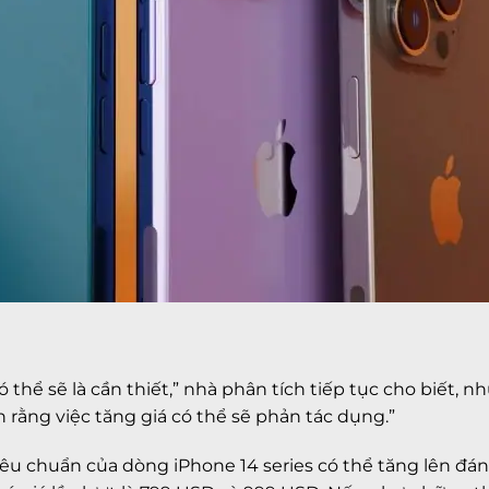
 thể sẽ là cần thiết,” nhà phân tích tiếp tục cho biết, n
 rằng việc tăng giá có thể sẽ phản tác dụng.”
êu chuẩn của dòng iPhone 14 series có thể tăng lên đáng