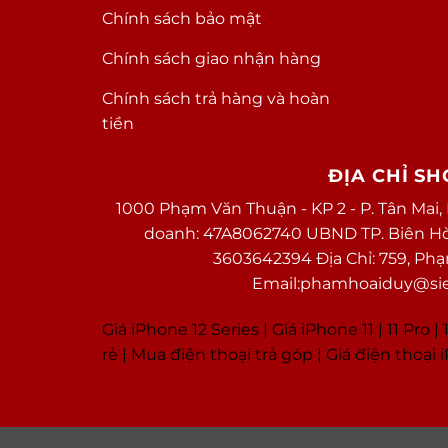
Chính sách bảo mật
Chính sách giao nhận hàng
Chính sách trả hàng và hoàn
tiền
ĐỊA CHỈ S
1000 Phạm Văn Thuận - KP 2 - P. Tân Mai,
doanh: 47A8062740 UBND TP. Biên Hòa 
3603642394 Địa Chỉ: 759, Ph
Email:phamhoaiduy@sieu
Giá iPhone 12 Series |
Giá iPhone 11
|
11 Pro
|
1
rẻ
|
Mua điện thoại trả góp
|
Giá điện thoại