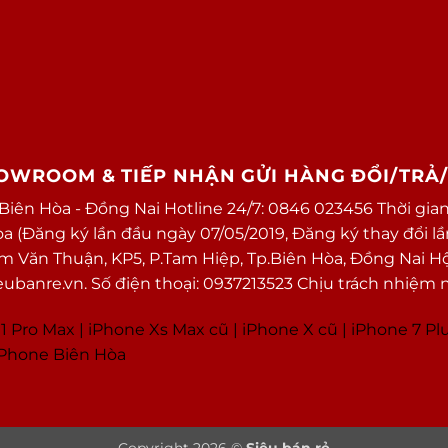
HOWROOM & TIẾP NHẬN GỬI HÀNG ĐỔI/TRẢ
 Biên Hòa - Đồng Nai Hotline 24/7: 0846 023456 Thời gian
(Đăng ký lần đầu ngày 07/05/2019, Đăng ký thay đổi lần 
ạm Văn Thuận, KP5, P.Tam Hiệp, Tp.Biên Hòa, Đồng Nai H
banre.vn. Số điện thoại: 0937213523 Chịu trách nhiệm 
1 Pro Max
|
i
Phone Xs Max cũ
|
iPhone X cũ
|
iPhone 7 Pl
 iPhone Biên Hòa
Copyright 2026 ©
Siêu bán rẻ