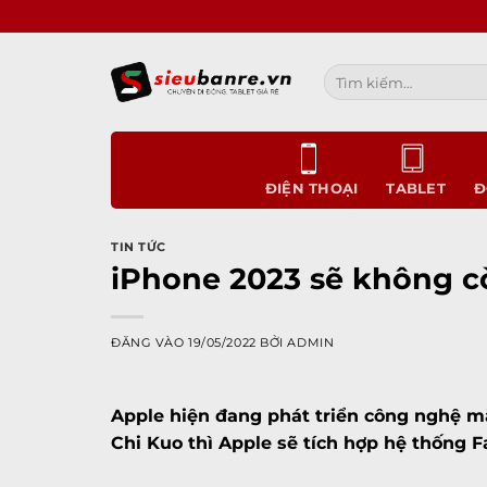
Bỏ
qua
nội
Tìm
dung
kiếm:
ĐIỆN THOẠI
TABLET
Đ
TIN TỨC
iPhone 2023 sẽ không cò
ĐĂNG VÀO
19/05/2022
BỞI
ADMIN
Apple hiện đang phát triển công nghệ mà
Chi Kuo thì Apple sẽ tích hợp hệ thống 