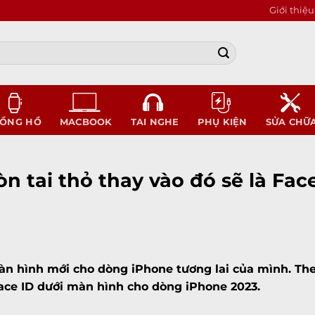
Giới thiệu
ỒNG HỒ
MACBOOK
TAI NGHE
PHỤ KIỆN
SỬA CHỮ
n tai thỏ thay vào đó sẽ là Fac
n hình mới cho dòng iPhone tương lai của mình. The
Face ID dưới màn hình cho dòng iPhone 2023.