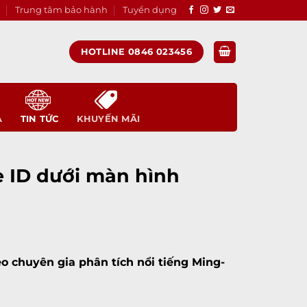
Trung tâm bảo hành
Tuyển dụng
HOTLINE 0846 023456
A
TIN TỨC
KHUYẾN MÃI
e ID dưới màn hình
o chuyên gia phân tích nổi tiếng Ming-