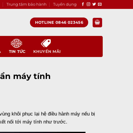
Trung tâm bảo hành
Tuyển dụng
HOTLINE 0846 023456
A
TIN TỨC
KHUYẾN MÃI
cần máy tính
 vùng khôi phục lại
hệ điều hành
máy nếu bị
t nối tới máy tính như trước.