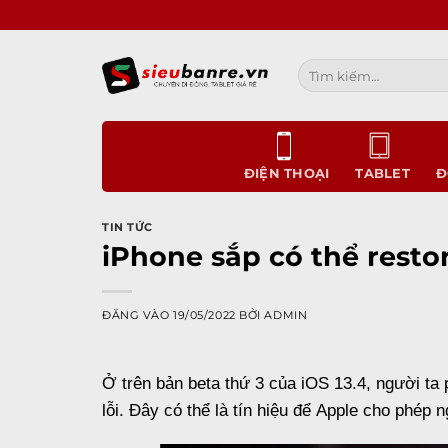
Bỏ
qua
nội
Tìm
dung
kiếm:
ĐIỆN THOẠI
TABLET
Đ
TIN TỨC
iPhone sắp có thể resto
ĐĂNG VÀO
19/05/2022
BỞI
ADMIN
Ở trên bản beta thứ 3 của
iOS 13.4
, người ta
lỗi. Đây có thể là tín hiệu để
Apple
cho phép n