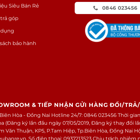
hiệu Siêu Bán Rẻ
0846 023456
 trả góp
 dụng
sách bảo hành
HOWROOM & TIẾP NHẬN GỬI HÀNG ĐỔI/TRẢ
 Biên Hòa - Đồng Nai Hotline 24/7: 0846 023456 Thời gian
(Đăng ký lần đầu ngày 07/05/2019, Đăng ký thay đổi lần 
ạm Văn Thuận, KP5, P.Tam Hiệp, Tp.Biên Hòa, Đồng Nai H
banre.vn. Số điện thoại: 0937213523 Chịu trách nhiệm 