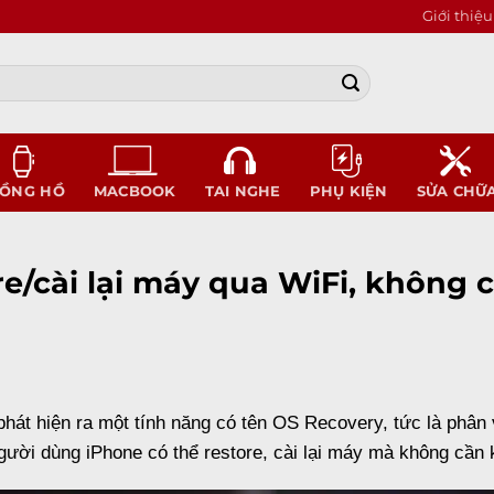
Giới thiệu
ỒNG HỒ
MACBOOK
TAI NGHE
PHỤ KIỆN
SỬA CHỮ
re/cài lại máy qua WiFi, không 
 phát hiện ra một tính năng có tên
OS Recovery
, tức là phân
gười dùng
iPhone
có thể
restore
,
cài lại máy
mà không cần kế