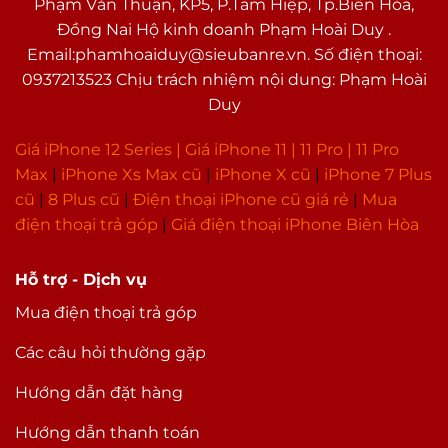
Phạm Văn Thuận, KP5, P.Tam Hiệp, Tp.Biên Hòa,
Đồng Nai Hộ kinh doanh Phạm Hoài Duy .
Email:phamhoaiduy@sieubanre.vn. Số điện thoại:
0937213523 Chịu trách nhiệm nội dung: Phạm Hoài
Duy
Giá iPhone 12 Series |
Giá iPhone 11
|
11 Pro
|
11 Pro
Max
|
i
Phone Xs Max cũ
|
iPhone X cũ
|
iPhone 7 Plus
cũ
|
8 Plus cũ
|
Điện thoại iPhone cũ giá rẻ
|
Mua
điện thoại trả góp
|
Giá điện thoại iPhone Biên Hòa
Hỗ trợ - Dịch vụ
Mua điện thoại trả góp
Các câu hỏi thường gặp
Hướng dẫn đặt hàng
Hướng dẫn thanh toán