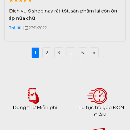
★
★
★
★
★
Siêu Bán Rẻ
Dịch vụ ở shop này rất tốt, sản phẩm lại còn ổn
áp nữa chứ
Trả lời
|
27/11/2022
1
2
3
...
5
»
Dùng thử Miễn phí
Thủ tục trả góp ĐƠN
GIẢN