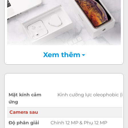
Xem thêm
[HOT] Tặng tai nghe Bluetooth JBL –
Nhận
ngay
Mặt kính cảm
Kính cường lực oleophobic (io
ứng
Camera sau
Độ phân giải
Chính 12 MP & Phụ 12 MP