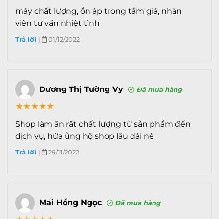
3D Touch
nghĩnh và đáng yêu.
máy chất lượng, ổn áp trong tầm giá, nhân
Apple Pay
viên tư vấn nhiệt tình
Với hệ thống camera
TrueDepth
nay bạn có thể
Ghi âm
Có, microphone chuyên dụng ch
Trả lời
|
01/12/2022
tự tạo cho bản thân những bức ảnh ấn tượng với
Radio
Không
công nghệ thực tế ảo tăng cường AR.
Xem phim
H.265, 3GP, MP4, AVI, WMV, H.263
AVC)
Dương Thị Tường Vy
Đã mua hàng
Nghe
Midi, Lossless, MP3, WAV, WMA9, WMA, AAC, 
★
★
★
★
★
nhạc
Shop làm ăn rất chất lượng từ sản phẩm đến
dịch vụ, hứa ủng hộ shop lâu dài nè
Trả lời
|
29/11/2022
Mai Hồng Ngọc
Đã mua hàng
>>> Mua ngay hôm nay nhận quà cực Hot từ