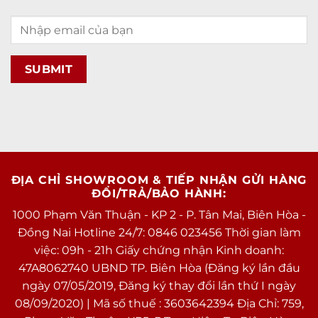
ĐỊA CHỈ SHOWROOM & TIẾP NHẬN GỬI HÀNG
ĐỔI/TRẢ/BẢO HÀNH:
1000 Phạm Văn Thuận - KP 2 - P. Tân Mai, Biên Hòa -
Đồng Nai Hotline 24/7: 0846 023456 Thời gian làm
việc: 09h - 21h Giấy chứng nhận Kinh doanh:
47A8062740 UBND TP. Biên Hòa (Đăng ký lần đầu
ngày 07/05/2019, Đăng ký thay đổi lần thứ I ngày
08/09/2020) | Mã số thuế : 3603642394 Địa Chỉ: 759,