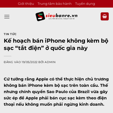
Bỏ
Giới thiệu
Trung tâm bảo hành
Tuyển dụng
qua
nội
dung
TIN TỨC
Kế hoạch bán iPhone không kèm bộ
sạc “tắt điện” ở quốc gia này
ĐĂNG VÀO
19/05/2022
BỞI
ADMIN
Cứ tưởng rằng Apple có thể thực hiện chủ trương
không bán iPhone kèm bộ sạc trên toàn cầu. Thế
nhưng chính quyền Sao Paulo của Brazil vừa gây
sức ép để Apple phải bán cục sạc kèm theo điện
thoại nếu không muốn phải ngừng kinh doanh.