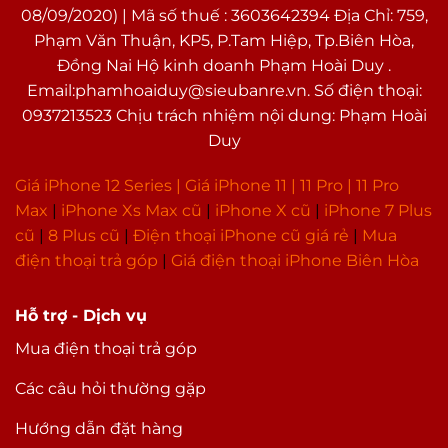
08/09/2020) | Mã số thuế : 3603642394 Địa Chỉ: 759,
Phạm Văn Thuận, KP5, P.Tam Hiệp, Tp.Biên Hòa,
Đồng Nai Hộ kinh doanh Phạm Hoài Duy .
Email:phamhoaiduy@sieubanre.vn. Số điện thoại:
0937213523 Chịu trách nhiệm nội dung: Phạm Hoài
Duy
Giá iPhone 12 Series |
Giá iPhone 11
|
11 Pro
|
11 Pro
Max
|
i
Phone Xs Max cũ
|
iPhone X cũ
|
iPhone 7 Plus
cũ
|
8 Plus cũ
|
Điện thoại iPhone cũ giá rẻ
|
Mua
điện thoại trả góp
|
Giá điện thoại iPhone Biên Hòa
Hỗ trợ - Dịch vụ
Mua điện thoại trả góp
Các câu hỏi thường gặp
Hướng dẫn đặt hàng