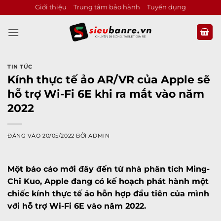
Bỏ
Giới thiệu
Trung tâm bảo hành
Tuyển dụng
qua
nội
dung
TIN TỨC
Kính thực tế ảo AR/VR của Apple sẽ
hỗ trợ Wi-Fi 6E khi ra mắt vào năm
2022
ĐĂNG VÀO
20/05/2022
BỞI
ADMIN
Một báo cáo mới đây đến từ nhà phân tích Ming-
Chi Kuo, Apple đang có kế hoạch phát hành một
chiếc kính thực tế ảo hỗn hợp đầu tiên của mình
với hỗ trợ Wi-Fi 6E vào năm 2022.