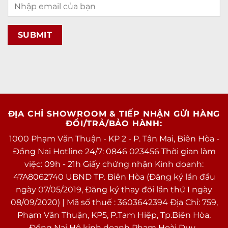
ĐỊA CHỈ SHOWROOM & TIẾP NHẬN GỬI HÀNG
ĐỔI/TRẢ/BẢO HÀNH:
1000 Phạm Văn Thuận - KP 2 - P. Tân Mai, Biên Hòa -
Đồng Nai Hotline 24/7: 0846 023456 Thời gian làm
việc: 09h - 21h Giấy chứng nhận Kinh doanh:
47A8062740 UBND TP. Biên Hòa (Đăng ký lần đầu
ngày 07/05/2019, Đăng ký thay đổi lần thứ I ngày
08/09/2020) | Mã số thuế : 3603642394 Địa Chỉ: 759,
Phạm Văn Thuận, KP5, P.Tam Hiệp, Tp.Biên Hòa,
Đồng Nai Hộ kinh doanh Phạm Hoài Duy .