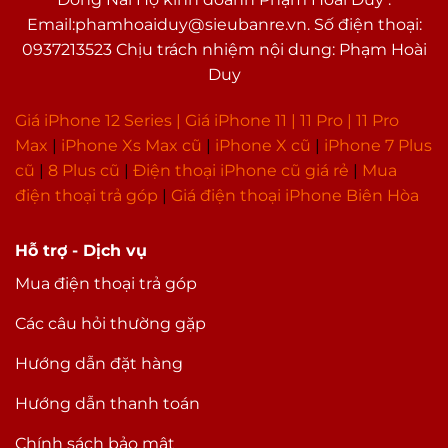
Email:phamhoaiduy@sieubanre.vn. Số điện thoại:
0937213523 Chịu trách nhiệm nội dung: Phạm Hoài
Duy
Giá iPhone 12 Series |
Giá iPhone 11
|
11 Pro
|
11 Pro
Max
|
i
Phone Xs Max cũ
|
iPhone X cũ
|
iPhone 7 Plus
cũ
|
8 Plus cũ
|
Điện thoại iPhone cũ giá rẻ
|
Mua
điện thoại trả góp
|
Giá điện thoại iPhone Biên Hòa
Hỗ trợ - Dịch vụ
Mua điện thoại trả góp
Các câu hỏi thường gặp
Hướng dẫn đặt hàng
Hướng dẫn thanh toán
Chính sách bảo mật