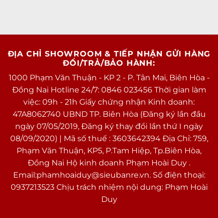
ĐỊA CHỈ SHOWROOM & TIẾP NHẬN GỬI HÀNG
ĐỔI/TRẢ/BẢO HÀNH:
1000 Phạm Văn Thuận - KP 2 - P. Tân Mai, Biên Hòa -
Đồng Nai Hotline 24/7: 0846 023456 Thời gian làm
việc: 09h - 21h Giấy chứng nhận Kinh doanh:
47A8062740 UBND TP. Biên Hòa (Đăng ký lần đầu
ngày 07/05/2019, Đăng ký thay đổi lần thứ I ngày
08/09/2020) | Mã số thuế : 3603642394 Địa Chỉ: 759,
Phạm Văn Thuận, KP5, P.Tam Hiệp, Tp.Biên Hòa,
Đồng Nai Hộ kinh doanh Phạm Hoài Duy .
Email:phamhoaiduy@sieubanre.vn. Số điện thoại:
0937213523 Chịu trách nhiệm nội dung: Phạm Hoài
Duy