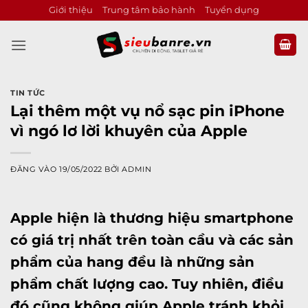
Bỏ
Giới thiệu
Trung tâm bảo hành
Tuyển dụng
qua
nội
dung
TIN TỨC
Lại thêm một vụ nổ sạc pin iPhone
vì ngó lơ lời khuyên của Apple
ĐĂNG VÀO
19/05/2022
BỞI
ADMIN
Apple hiện là thương hiệu smartphone
có giá trị nhất trên toàn cầu và các sản
phẩm của hang đều là những sản
phẩm chất lượng cao. Tuy nhiên, điều
đó cũng không giúp Apple tránh khỏi