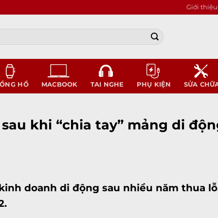
Giới thiệu
ỒNG HỒ
MACBOOK
TAI NGHE
PHỤ KIỆN
SỬA CHỮ
sau khi “chia tay” mảng di độ
inh doanh di động sau nhiều năm thua lỗ.
2.