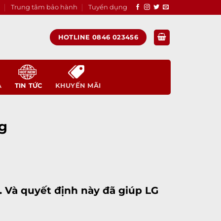
Trung tâm bảo hành
Tuyển dụng
HOTLINE 0846 023456
A
TIN TỨC
KHUYẾN MÃI
ng
 Và quyết định này đã giúp LG