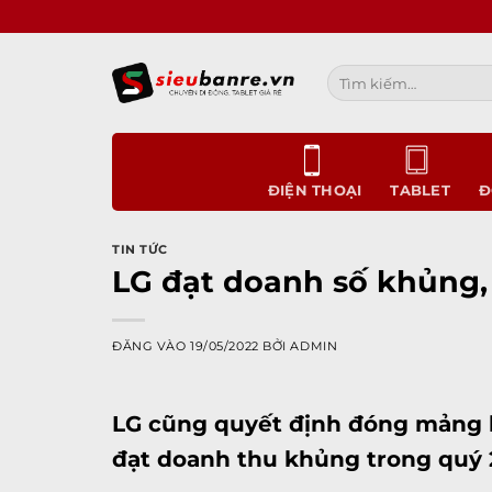
Bỏ
qua
nội
Tìm
dung
kiếm:
ĐIỆN THOẠI
TABLET
Đ
TIN TỨC
LG đạt doanh số khủng, 
ĐĂNG VÀO
19/05/2022
BỞI
ADMIN
LG cũng quyết định đóng mảng k
đạt doanh thu khủng trong quý 