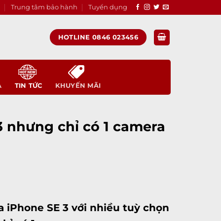
Trung tâm bảo hành
Tuyển dụng
HOTLINE 0846 023456
A
TIN TỨC
KHUYẾN MÃI
13 nhưng chỉ có 1 camera
ủa
iPhone SE
3 với nhiều tuỳ chọn