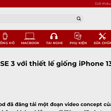
Giới thiệu
ỒNG HỒ
MACBOOK
TAI NGHE
PHỤ KIỆN
SỬA CHỮ
SE 3 với thiết lế giống iPhone 
od đã đăng tải một đoạn video concept c