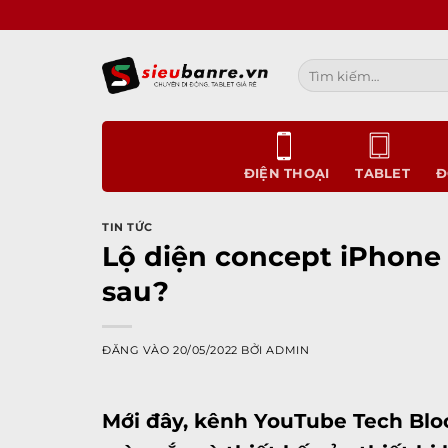
Bỏ
qua
nội
Tìm
dung
kiếm:
ĐIỆN THOẠI
TABLET
Đ
TIN TỨC
Lộ diện concept iPhone 
sau?
ĐĂNG VÀO
20/05/2022
BỞI
ADMIN
Mới đây, kênh YouTube Tech Blo